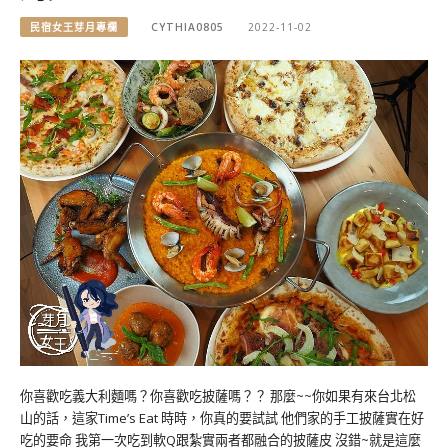
民宿女王芽月專欄
CYTHIA0805
2022-11-02
你喜歡吃義大利麵嗎？你喜歡吃披薩嗎？？ 那麼~~你如果有來台北松
山的話，這家Time’s Eat 時時，你真的要試試 他們家的手工披薩實在好
吃的要命 我第一次吃到軟Q跟紮實兩者都融合的披薩皮 沒錯~就是這麼