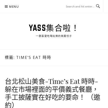
Skip
MENU
to
content
YASS集合啦！
一群喜愛吃喝玩樂的執著份子
標籤:
TIME’S EAT 時時
台北松山美食-Time’s Eat 時時-
躲在市場裡面的平價義式餐廳，
手工披薩實在好吃的要命！ （邀
約）