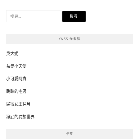
搜
尋
關
鍵
YASS 作者群
字:
吳大妮
益曼小天使
小可愛阿貴
跳躍的宅男
民宿女王芽月
猴屁的異想世界
彙整