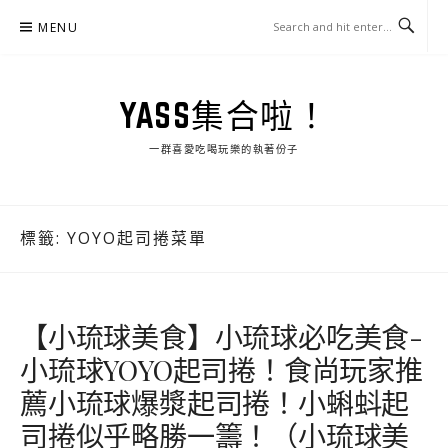
Skip
MENU
to
content
YASS集合啦！
一群喜愛吃喝玩樂的執著份子
標籤:
YOYO起司捲菜單
【小琉球美食】小琉球必吃美食-
小琉球YOYO起司捲！食尚玩家推
薦小琉球爆漿起司捲！小蝌蚪起
司捲似乎略勝一籌！（小琉球美