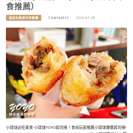
食推薦）
猴屁的異想世界專欄
TONY60533
2020-07-28
小琉球必吃美食-小琉球YOYO起司捲！食尚玩家推薦小琉球爆漿起司捲!