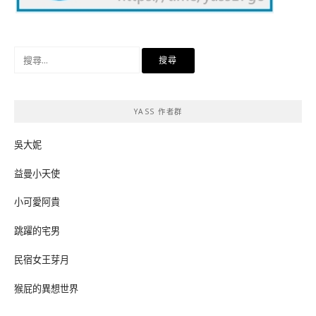
搜
尋
關
鍵
YASS 作者群
字:
吳大妮
益曼小天使
小可愛阿貴
跳躍的宅男
民宿女王芽月
猴屁的異想世界