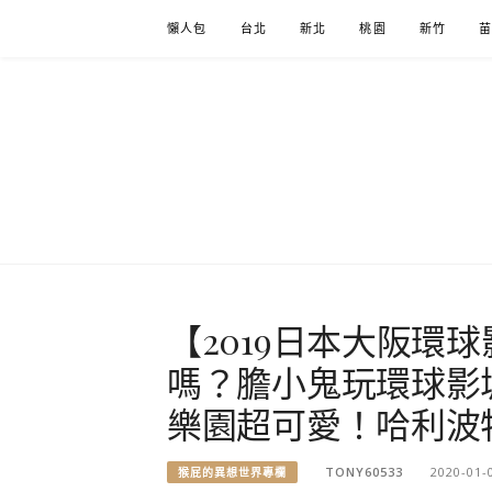
Skip
懶人包
台北
新北
桃園
新竹
to
content
【2019日本大阪環
嗎？膽小鬼玩環球影
樂園超可愛！哈利波
TONY60533
2020-01-
猴屁的異想世界專欄