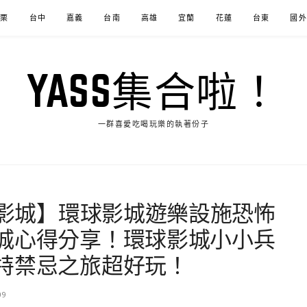
苗栗
台中
嘉義
台南
高雄
宜蘭
花蓮
台東
國外
YASS集合啦！
一群喜愛吃喝玩樂的執著份子
球影城】環球影城遊樂設施恐怖
城心得分享！環球影城小小兵
特禁忌之旅超好玩！
09