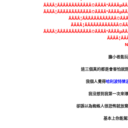
膽小者能
這三個真的都是會害怕就閉
我個人覺得
哈利波特禁
我沒想到我第一次來
卻誤以為蜘蛛人很恐怖就放
基本上你能駕