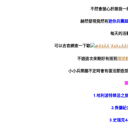
不然會搥心肝跟我一
赫然發現竟然有
迷你兵團
每天的活
可以去官網查一下歐
不過這次來剛好有搭到
環球
小小兵樂園不定時會有復活節造
1.哈利波特禁忌之
2.侏儸
3.史瑞克4