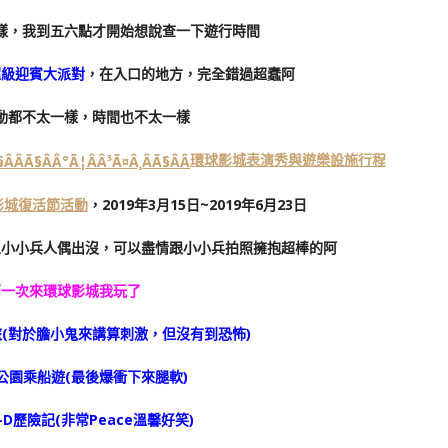
樣，我到五六點才開始想說查一下遊行時間
超級迎賓大派對
，在入口的地方，完全錯過超蠢阿
動都不太一樣，時間也不太一樣
環球影城表演秀與遊樂設施行程
影城復活節活動
，2019年3月15日~2019年6月23日
型小小兵人偶出沒，可以盡情跟小小兵拍照擁抱超棒的阿
第一次來環球影城我玩了
旅(對於膽小鬼來講算刺激，但沒有到恐怖)
紀公園乘船遊(最後爆衝下來腿軟)
-D歷險記(非常Peace溫馨好笑)