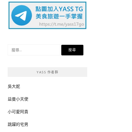
搜
尋
關
鍵
YASS 作者群
字:
吳大妮
益曼小天使
小可愛阿貴
跳躍的宅男