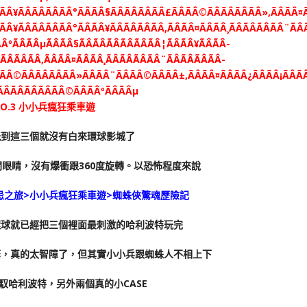
NO.3 小小兵瘋狂乘車遊
玩到這三個就沒有白來環球影城了
眼睛，沒有爆衝跟360度旋轉。以恐怖程度來說
忌之旅>小小兵瘋狂乘車遊>蜘蛛俠驚魂歷險記
環球就已經把三個裡面最刺激的哈利波特玩完
棄，真的太智障了，但其實小小兵跟蜘蛛人不相上下
馭哈利波特，另外兩個真的小CASE