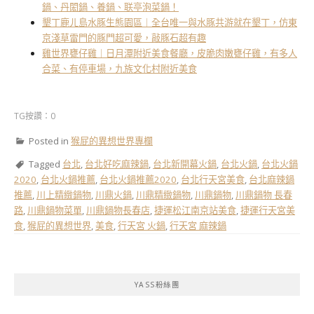
鍋、丹閎鍋、養鍋、联亭泡菜鍋！
墾丁鹿ㄦ島水豚生態園區｜全台唯一與水豚共游就在墾丁，仿東
京淺草雷門的豚門超可愛，敲豚石超有趣
雞世界甕仔雞｜日月潭附近美食餐廳，皮脆肉嫩甕仔雞，有多人
合菜、有停車場，九族文化村附近美食
TG按讚：0
Posted in
猴屁的異想世界專欄
Tagged
台北
,
台北好吃麻辣鍋
,
台北新開幕火鍋
,
台北火鍋
,
台北火鍋
2020
,
台北火鍋推薦
,
台北火鍋推薦2020
,
台北行天宮美食
,
台北麻辣鍋
推薦
,
川上精緻鍋物
,
川鼎火鍋
,
川鼎精緻鍋物
,
川鼎鍋物
,
川鼎鍋物 長春
路
,
川鼎鍋物菜單
,
川鼎鍋物長春店
,
捷運松江南京站美食
,
捷運行天宮美
食
,
猴屁的異想世界
,
美食
,
行天宮 火鍋
,
行天宮 麻辣鍋
YASS粉絲團