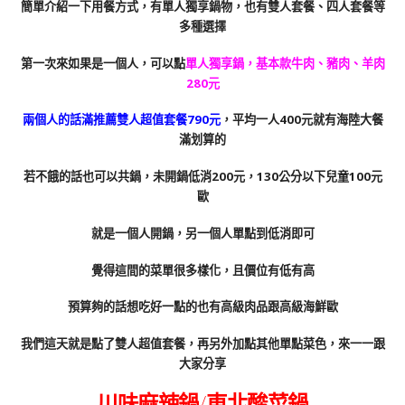
簡單介紹一下用餐方式，有單人獨享鍋物，也有雙人套餐、四人套餐等
多種選擇
第一次來如果是一個人，可以點
單人獨享鍋，基本款牛肉、豬肉、羊肉
280元
兩個人的話滿推薦雙人超值套餐790元
，平均一人400元就有海陸大餐
滿划算的
若不餓的話也可以共鍋，未開鍋低消200元，130公分以下兒童100元
歐
就是一個人開鍋，另一個人單點到低消即可
覺得這間的菜單很多樣化，且價位有低有高
預算夠的話想吃好一點的也有高級肉品跟高級海鮮歐
我們這天就是點了雙人超值套餐，再另外加點其他單點菜色，來一一跟
大家分享
川味麻辣鍋/東北酸菜鍋