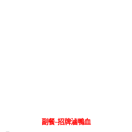
副餐-招牌滷鴨血