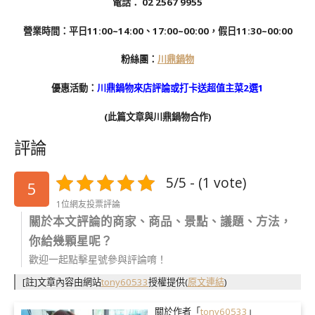
電話：
02 2567 9955
營業時間：平日11:00~14:00、17:00~00:00，假日11:30~00:00
粉絲團：
川鼎鍋物
優惠活動：
川鼎鍋物來店評論或打卡送超值主菜2選1
(此篇文章與川鼎鍋物合作)
評論
5/5 - (1 vote)
5
1位網友投票評論
關於本文評論的商家、商品、景點、議題、方法，
你給幾顆星呢？
歡迎一起點擊星號參與評論唷！
[註]文章內容由網站
tony60533
授權提供
(
原文連結
)
關於作者「
tony60533
」