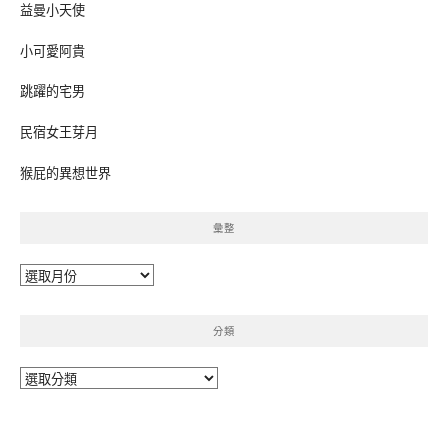
益曼小天使
小可愛阿貴
跳躍的宅男
民宿女王芽月
猴屁的異想世界
彙整
彙
整
分類
分
類