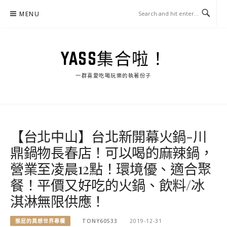
Skip
MENU
to
content
YASS集合啦！
一群喜愛吃喝玩樂的執著份子
【台北中山】台北新開幕火鍋-川
鼎鍋物長春店！可以喝的麻辣鍋，
營業至凌晨12點！環境優、適合聚
餐！平價又好吃的火鍋、飲料/冰
淇淋無限供應！
猴屁的異想世界專欄
TONY60533
2019-12-31