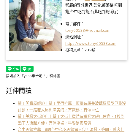
猴屁的異想世界,美食,部落格,吃到
飽,台中吃到飽,台北吃到飽,猴屁
電子郵件：
tony60533@hotmail.com
網站網址：
https://www.tony60533.com
投稿文章：
239篇
按讚加入「yass集合吧！」粉絲團
延伸閱讀
墾丁芙寶屋輕旅｜墾丁民宿推薦，頂樓有超美玻璃屋房型但我沒
訂到，一般雙人房也滿美的，有電梯、有停車位
墾丁美棧大街旅店｜墾丁大街上竟然有福容大飯店住宿，1秒到
墾丁大街超方便，有停車場，早餐是麥當勞
台中火鍋推薦｜6間台中必吃火鍋懶人包！湯棧、築間、萬客什