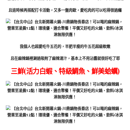
且這時候再搭配打卡活動，又多一盤肉歐，愛吃肉的可以吃得很過癮
我個人也超愛吃牛五花的，半肥半瘦的牛五花超級軟嫩
且在麻辣鍋裡涮過吸附了麻辣湯汁，基本上不用沾醬就很好吃了耶
三鮮(活力白蝦、特級鯛魚、鮮美蛤蠣)