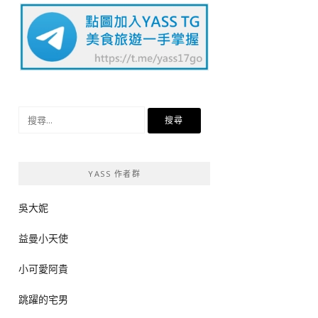
搜
尋
關
鍵
YASS 作者群
字:
吳大妮
益曼小天使
小可愛阿貴
跳躍的宅男