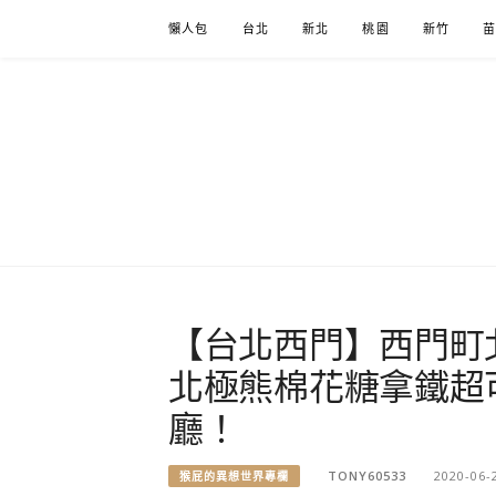
Skip
懶人包
台北
新北
桃園
新竹
to
content
【台北西門】西門町北極
北極熊棉花糖拿鐵超
廳！
TONY60533
2020-06-
猴屁的異想世界專欄