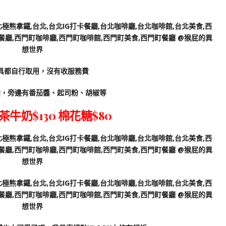
具都自行取用，沒有收服務費
話，旁邊有番茄醬、起司粉、胡椒等
牛奶$130 棉花糖$80