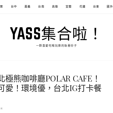
苗栗
台中
嘉義
台南
高雄
宜蘭
花蓮
台東
國外
YASS集合啦！
一群喜愛吃喝玩樂的執著份子
熊咖啡廳POLAR CAFE！
可愛！環境優，台北IG打卡餐
24