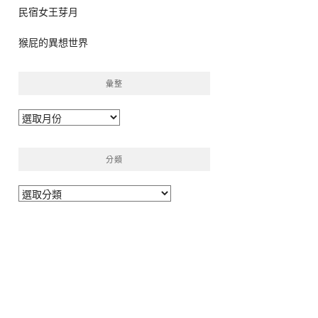
民宿女王芽月
猴屁的異想世界
彙整
彙
整
分類
分
類