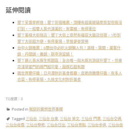
延伸閱讀
墾丁芙寶屋輕旅｜墾丁民宿推薦，頂樓有超美玻璃屋房型但我沒
訂到，一般雙人房也滿美的，有電梯、有停車位
墾丁美棧大街旅店｜墾丁大街上竟然有福容大飯店住宿，1秒到
墾丁大街超方便，有停車場，早餐是麥當勞
台中火鍋推薦｜6間台中必吃火鍋懶人包！湯棧、築間、萬客什
鍋、丹閎鍋、養鍋、联亭泡菜鍋！
墾丁鹿ㄦ島水豚生態園區｜全台唯一與水豚共游就在墾丁，仿東
京淺草雷門的豚門超可愛，敲豚石超有趣
雞世界甕仔雞｜日月潭附近美食餐廳，皮脆肉嫩甕仔雞，有多人
合菜、有停車場，九族文化村附近美食
TG按讚：0
Posted in
猴屁的異想世界專欄
Tagged
三仙台
,
三仙台 台東
,
三仙台 英文
,
三仙台 門票
,
三仙台交通
,
三仙台收費
,
三仙台整修
,
三仙台日出
,
三仙台景點
,
三仙台步道
,
三仙台由