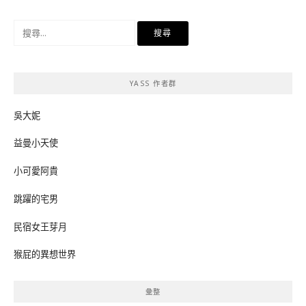
搜
尋
關
鍵
YASS 作者群
字:
吳大妮
益曼小天使
小可愛阿貴
跳躍的宅男
民宿女王芽月
猴屁的異想世界
彙整