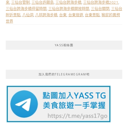
來
,
三仙台管制
,
三仙台許願島
,
三仙台跨海步橋
,
三仙台跨海步橋2021
,
三仙台跨海步橋停留時間
,
三仙台跨海步橋開放時間
,
三仙台關閉
,
三仙台
附近景點
,
八仙洞
,
八拱跨海步橋
,
台東
,
台東旅遊
,
台東景點
,
猴屁的異想
世界
YASS粉絲團
加入我們的TELEGRAMEGRAM吧