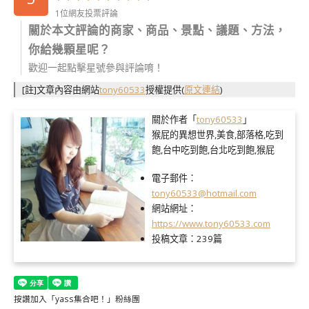
1位網友投票評論
關於本文評論的商家、商品、景點、議題、方法，
你給幾顆星呢？
歡迎一起點擊星號參與評論唷！
[註]文章內容由網站
tony60533
授權提供
(
原文連結
)
關於作者「
tony60533
」
猴屁的異想世界,美食,部落格,吃到
飽,台中吃到飽,台北吃到飽,猴屁
電子郵件：
tony60533@hotmail.com
網站網址：
https://www.tony60533.com
投稿文章：
239篇
按讚加入「yass集合吧！」粉絲團