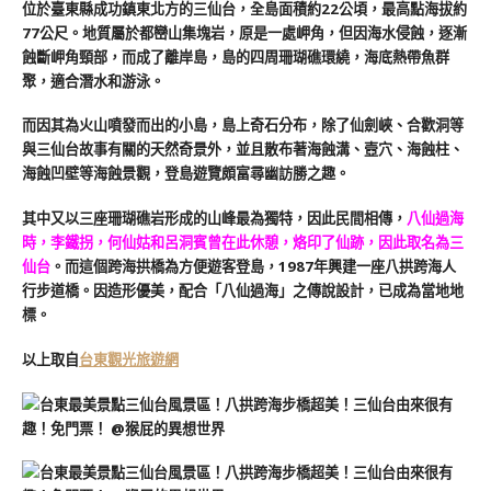
位於臺東縣成功鎮東北方的三仙台，全島面積約22公頃，最高點海拔約
77公尺。地質屬於都巒山集塊岩，原是一處岬角，但因海水侵蝕，逐漸
蝕斷岬角頸部，而成了離岸島，島的四周珊瑚礁環繞，海底熱帶魚群
聚，適合潛水和游泳。
而因其為火山噴發而出的小島，島上奇石分布，除了仙劍峽、合歡洞等
與三仙台故事有關的天然奇景外，並且散布著海蝕溝、壼穴、海蝕柱、
海蝕凹壁等海蝕景觀，登島遊覽頗富尋幽訪勝之趣。
其中又以三座珊瑚礁岩形成的山峰最為獨特，因此民間相傳，
八仙過海
時，李鐵拐，何仙姑和呂洞賓曾在此休憩，烙印了仙跡，因此取名為三
仙台
。而這個跨海拱橋為方便遊客登島，1987年興建一座八拱跨海人
行步道橋。因造形優美，配合「八仙過海」之傳說設計，已成為當地地
標。
以上取自
台東觀光旅遊網