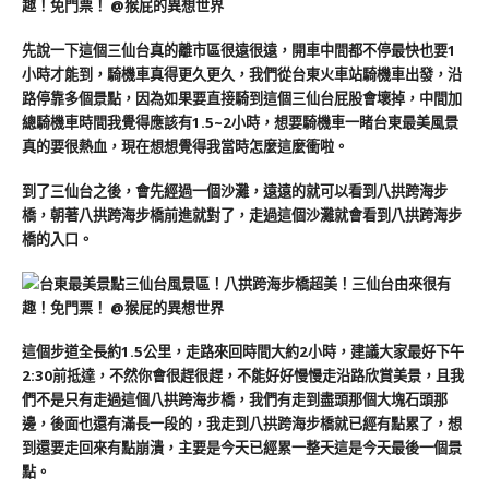
先說一下這個三仙台真的離市區很遠很遠，開車中間都不停最快也要1
小時才能到，騎機車真得更久更久，我們從台東火車站騎機車出發，沿
路停靠多個景點，因為如果要直接騎到這個三仙台屁股會壞掉，中間加
總騎機車時間我覺得應該有1.5~2小時，想要騎機車一睹台東最美風景
真的要很熱血，現在想想覺得我當時怎麼這麼衝啦。
到了三仙台之後，會先經過一個沙灘，遠遠的就可以看到八拱跨海步
橋，朝著八拱跨海步橋前進就對了，走過這個沙灘就會看到八拱跨海步
橋的入口。
這個步道全長約1.5公里，走路來回時間大約2小時，建議大家最好下午
2:30前抵達，不然你會很趕很趕，不能好好慢慢走沿路欣賞美景，且我
們不是只有走過這個八拱跨海步橋，我們有走到盡頭那個大塊石頭那
邊，後面也還有滿長一段的，我走到八拱跨海步橋就已經有點累了，想
到還要走回來有點崩潰，主要是今天已經累一整天這是今天最後一個景
點。