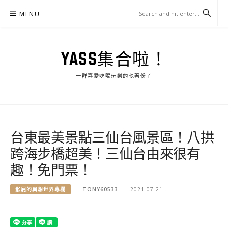
Skip
MENU
to
content
YASS集合啦！
一群喜愛吃喝玩樂的執著份子
台東最美景點三仙台風景區！八拱
跨海步橋超美！三仙台由來很有
趣！免門票！
猴屁的異想世界專欄
TONY60533
2021-07-21