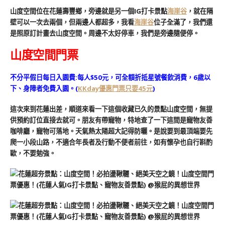
山度空間位在花蓮壽豐鄉，旁邊就是另一個IG打卡景點
海崖谷
，就在隔
壁可以一次去兩個，但兩邊人都超多，我看
海崖谷
位子全滿了，我們還
是照原訂計畫去山度空間。周邊不太好停車，我們是旁邊隨便停。
山度空間門票
不分平假日每日入園費:每人$50元，可全額折抵星號餐飲消費，
6歲以
下、身障者免費入園。(
KKday優惠門票只要45元
)
這次來到花蓮出差，順道來看一下這個收藏已久的景點山度空間，無提
供預約訂位直接去就可。朋友有帶寵物，特地查了一下這間是寵物友善
咖啡廳，寵物可落地。天氣熱太陽超大記得防曬。是說要到最頂端要先
爬一小段山路，不適合年長者及行動不便者前往，如有懷孕也自行斟酌
歐，不要勉強。