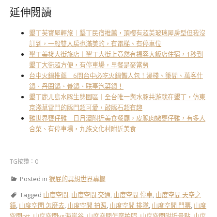
延伸閱讀
墾丁芙寶屋輕旅｜墾丁民宿推薦，頂樓有超美玻璃屋房型但我沒
訂到，一般雙人房也滿美的，有電梯、有停車位
墾丁美棧大街旅店｜墾丁大街上竟然有福容大飯店住宿，1秒到
墾丁大街超方便，有停車場，早餐是麥當勞
台中火鍋推薦｜6間台中必吃火鍋懶人包！湯棧、築間、萬客什
鍋、丹閎鍋、養鍋、联亭泡菜鍋！
墾丁鹿ㄦ島水豚生態園區｜全台唯一與水豚共游就在墾丁，仿東
京淺草雷門的豚門超可愛，敲豚石超有趣
雞世界甕仔雞｜日月潭附近美食餐廳，皮脆肉嫩甕仔雞，有多人
合菜、有停車場，九族文化村附近美食
TG按讚：0
Posted in
猴屁的異想世界專欄
Tagged
山度空間
,
山度空間 交通
,
山度空間 停車
,
山度空間 天空之
鏡
,
山度空間 怎麼去
,
山度空間 拍照
,
山度空間 排隊
,
山度空間 門票
,
山度
空間ptt
,
山度空間vs海崖谷
,
山度空間怎麼拍照
,
山度空間附近景點
,
山度