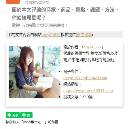
1位網友投票評論
關於本文評論的商家、商品、景點、議題、方法，
你給幾顆星呢？
歡迎一起點擊星號參與評論唷！
[註]文章內容由網站
tony60533
授權提供
(
原文連結
)
關於作者「
tony60533
」
猴屁的異想世界,美食,部落格,吃到
飽,台中吃到飽,台北吃到飽,猴屁
電子郵件：
tony60533@hotmail.com
網站網址：
https://www.tony60533.com
投稿文章：
239篇
按讚加入「yass集合吧！」粉絲團