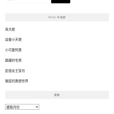
尋
關
鍵
YASS 作者群
字:
吳大妮
益曼小天使
小可愛阿貴
跳躍的宅男
民宿女王芽月
猴屁的異想世界
彙整
彙
整