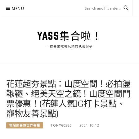
Skip
MENU
to
content
YASS集合啦！
一群喜愛吃喝玩樂的執著份子
花蓮超夯景點：山度空間！必拍盪
鞦韆、絕美天空之鏡！山度空間門
票優惠！(花蓮人氣IG打卡景點、
寵物友善景點)
猴屁的異想世界專欄
TONY60533
2021-10-12