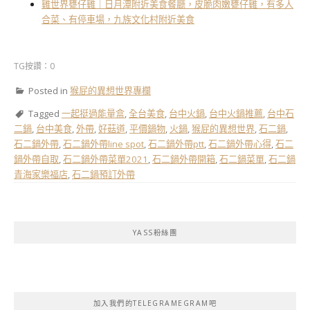
雞世界甕仔雞｜日月潭附近美食餐廳，皮脆肉嫩甕仔雞，有多人
合菜、有停車場，九族文化村附近美食
TG按讚：0
Posted in
猴屁的異想世界專欄
Tagged
一起挺過能量盒
,
全台美食
,
台中火鍋
,
台中火鍋推薦
,
台中石
二鍋
,
台中美食
,
外帶
,
好菇道
,
平價鍋物
,
火鍋
,
猴屁的異想世界
,
石二鍋
,
石二鍋外帶
,
石二鍋外帶line spot
,
石二鍋外帶ptt
,
石二鍋外帶心得
,
石二
鍋外帶自取
,
石二鍋外帶菜單2021
,
石二鍋外帶開箱
,
石二鍋菜單
,
石二鍋
青海家樂福店
,
石二鍋預訂外帶
YASS粉絲團
加入我們的TELEGRAMEGRAM吧