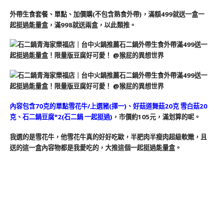
外帶生食套餐、單點、加價購(不包含熟食外帶)，滿額499就送一盒一
起挺過能量盒，滿998就送兩盒，以此類推。
內容包含70克的單點雪花牛/上選豬(擇一)、好菇道舞菇20克 雪白菇20
克、石二鍋豆腐*2(石二鍋 一起挺過)
，市價約105元，滿划算的呢。
我選的是雪花牛，他雪花牛真的好好吃歐，半肥肉半瘦肉超級軟嫩，且
送的這一盒內容物都是我愛吃的，大推這個一起挺過能量盒。