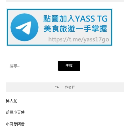
搜
尋
關
鍵
YASS 作者群
字:
吳大妮
益曼小天使
小可愛阿貴