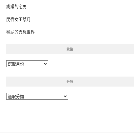
跳躍的宅男
民宿女王芽月
猴屁的異想世界
彙整
彙
整
分類
分
類