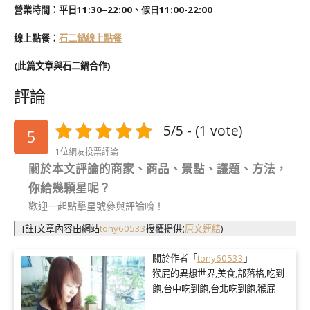
營業時間：平日11:30–22:00、
假日11:00-22:00
線上點餐：
石二鍋線上點餐
(此篇文章與石二鍋合作)
評論
5/5 - (1 vote)
5
1位網友投票評論
關於本文評論的商家、商品、景點、議題、方法，
你給幾顆星呢？
歡迎一起點擊星號參與評論唷！
[註]文章內容由網站
tony60533
授權提供
(
原文連結
)
關於作者「
tony60533
」
猴屁的異想世界,美食,部落格,吃到
飽,台中吃到飽,台北吃到飽,猴屁