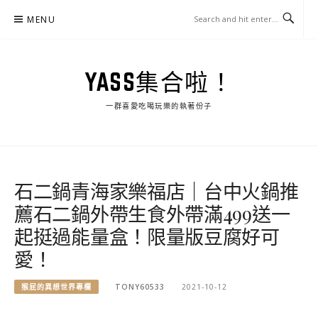
Skip
MENU
to
content
YASS集合啦！
一群喜愛吃喝玩樂的執著份子
石二鍋青海家樂福店｜台中火鍋推
薦石二鍋外帶生食外帶滿499送一
起挺過能量盒！限量版豆腐好可
愛！
猴屁的異想世界專欄
TONY60533
2021-10-12