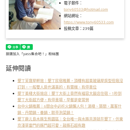
電子郵件：
tony60533@hotmail.com
網站網址：
https://www.tony60533.com
投稿文章：
239篇
按讚加入「yass集合吧！」粉絲團
延伸閱讀
墾丁芙寶屋輕旅｜墾丁民宿推薦，頂樓有超美玻璃屋房型但我沒
訂到，一般雙人房也滿美的，有電梯、有停車位
墾丁美棧大街旅店｜墾丁大街上竟然有福容大飯店住宿，1秒到
墾丁大街超方便，有停車場，早餐是麥當勞
台中火鍋推薦｜6間台中必吃火鍋懶人包！湯棧、築間、萬客什
鍋、丹閎鍋、養鍋、联亭泡菜鍋！
墾丁鹿ㄦ島水豚生態園區｜全台唯一與水豚共游就在墾丁，仿東
京淺草雷門的豚門超可愛，敲豚石超有趣