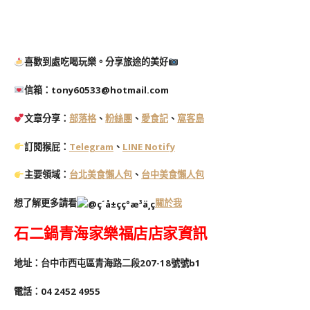
喜歡到處吃喝玩樂。分享旅途的美好
信箱：tony60533@hotmail.com
文章分享：
部落格
、
粉絲團
、
愛食記
、
窩客島
訂閱猴屁：
Telegram
、
LINE Notify
主要領域：
台北美食懶人包
、
台中美食懶人包
想了解更多請看
關於我
石二鍋青海家樂福店店家資訊
地址：台中市西屯區青海路二段207-18號號b1
電話：04 2452 4955