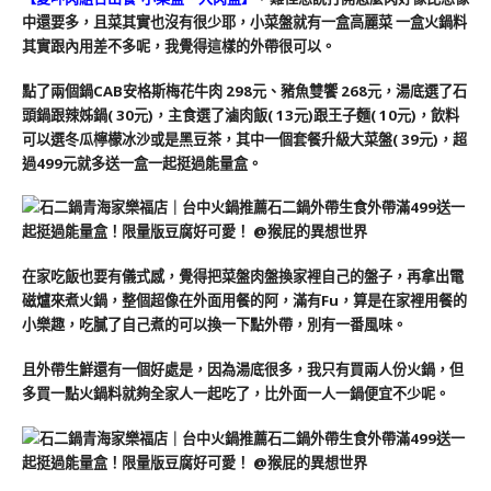
中還要多，且菜其實也沒有很少耶，小菜盤就有一盒高麗菜 一盒火鍋料
其實跟內用差不多呢，我覺得這樣的外帶很可以。
點了兩個鍋CAB安格斯梅花牛肉 298元、豬魚雙饗 268元，湯底選了石
頭鍋跟辣姊鍋( 30元)，主食選了滷肉飯( 13元)跟王子麵( 10元)，飲料
可以選冬瓜檸檬冰沙或是黑豆茶，其中一個套餐升級大菜盤( 39元)，超
過499元就多送一盒一起挺過能量盒。
在家吃飯也要有儀式感，覺得把菜盤肉盤換家裡自己的盤子，再拿出電
磁爐來煮火鍋，整個超像在外面用餐的阿，滿有Fu，算是在家裡用餐的
小樂趣，吃膩了自己煮的可以換一下點外帶，別有一番風味。
且外帶生鮮還有一個好處是，因為湯底很多，我只有買兩人份火鍋，但
多買一點火鍋料就夠全家人一起吃了，比外面一人一鍋便宜不少呢。