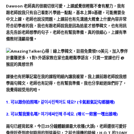
Dawoon 老師真的很親切很可愛，上課感覺很輕鬆不會有壓力，我有
跟老師說我只有自己看影片學過一點點，基本上算0基礎，可能需要全
中文上課，老師也說沒問題，上課前也有先溝通大概會上什麼內容非常
符合初學者的我，我也有跟老師說我是因為追星才想學韓文，也有用訊
息先告訴老師想學的句子，老師也有幫我準備，真的很細心，上課有準
備教材淺顯易懂。
課後也有把筆記寫在我的課程明細內讓我複習，我上課前跟老師說我想
學兩句韓文，老師也有記得，也有幫我準備，我也分享給迷妹們好了，
我覺得超受用的哈。
1. 可以跟你拍照嗎? 같이사진찍어도 돼요? (卡氣殺氣記勾都腿唷)
2. 可以幫我簽名嗎? 여기에싸인해 주세요. (唷ㄍ一欸塞一嘿出誰唷)
兩句已經背起來，今日25分鐘體驗課最大收穫(大誤)，老師還很可愛好
像很好奇到底何時用的到這兩句，之前去接機的時候，H.O.T.的TONY