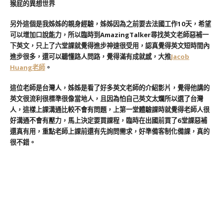
另外這個是我姊姊的親身經驗，姊姊因為之前要去法國工作10天，希望
可以增加口說能力，所以臨時到AmazingTalker尋找英文老師惡補一
下英文，只上了六堂課就覺得進步神速很受用，認真覺得英文短時間內
進步很多，還可以聽懂路人問路，覺得滿有成就感，大推
Jacob
Huang老師
。
這位老師是台灣人，姊姊是看了好多英文老師的介紹影片，覺得他講的
英文很流利很標準很像當地人，且因為怕自己英文太爛所以選了台灣
人，這樣上課溝通比較不會有問題，上第一堂體驗課時就覺得老師人很
好溝通不會有壓力，馬上決定要買課程，臨時在出國前買了6堂課惡補
還真有用，重點老師上課前還有先詢問需求，好準備客制化備課，真的
很不錯。