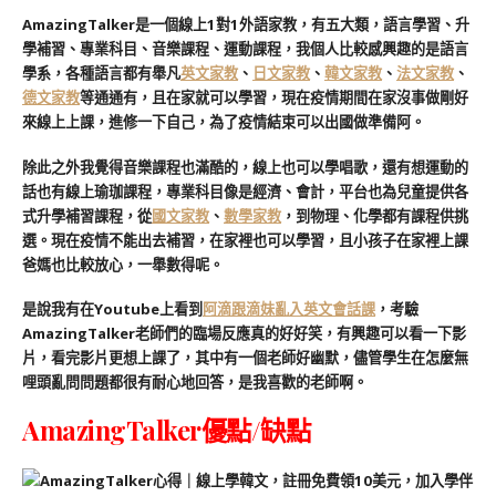
AmazingTalker是一個線上1對1外語家教，有五大類，語言學習、升
學補習、專業科目、音樂課程、運動課程，我個人比較感興趣的是語言
學系，各種語言都有舉凡
英文家教
、
日文家教
、
韓文家教
、
法文家教
、
德文家教
等通通有，且在家就可以學習，現在疫情期間在家沒事做剛好
來線上上課，進修一下自己，為了疫情結束可以出國做準備阿。
除此之外我覺得音樂課程也滿酷的，線上也可以學唱歌，還有想運動的
話也有線上瑜珈課程，專業科目像是經濟、會計，平台也為兒童提供各
式升學補習課程，從
國文家教
、
數學家教
，到物理、化學都有課程供挑
選。現在疫情不能出去補習，在家裡也可以學習，且小孩子在家裡上課
爸媽也比較放心，一舉數得呢。
是說我有在Youtube上看到
阿滴跟滴妹亂入英文會話課
，考驗
AmazingTalker老師們的臨場反應真的好好笑，有興趣可以看一下影
片，看完影片更想上課了，其中有一個老師好幽默，儘管學生在怎麼無
哩頭亂問問題都很有耐心地回答，是我喜歡的老師啊。
AmazingTalker優點/缺點