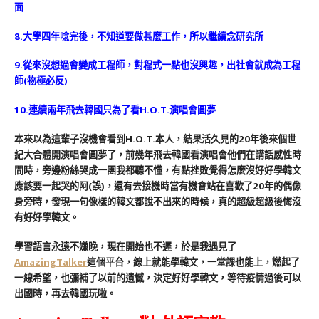
面
8.大學四年唸完後，不知道要做甚麼工作，所以繼續念研究所
9.從來沒想過會變成工程師，對程式一點也沒興趣，出社會就成為工程
師(物極必反)
10.連續兩年飛去韓國只為了看H.O.T.演唱會圓夢
本來以為這輩子沒機會看到H.O.T.本人，結果活久見的20年後來個世
紀大合體開演唱會圓夢了，
前幾年飛去韓國看演唱會他們在講話感性時
間時，旁邊粉絲哭成一團我都聽不懂，有點挫敗覺得怎麼沒好好學韓文
應該要一起哭的阿(誤)，還有去接機時當有機會站在喜歡了20年的偶像
身旁時，發現一句像樣的韓文都說不出來的時候，真的超級超級後悔沒
有好好學韓文。
學習語言永遠不嫌晚，現在開始也不遲，於是我遇見了
AmazingTalker
這個平台，線上就能學韓文，一堂課也能上，燃起了
一線希望，也彌補了以前的遺憾，決定好好學韓文，等待疫情過後可以
出國時，再去韓國玩啦。