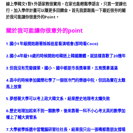
線上學韓文1對1外語家教很實用，在家也能輕鬆學語言，只買一堂課也
行，加入學伴計畫可以賺更多回饋金。首先我要跟風一下最近很夯的關
於我可能讓你很意外的Point。
關於我可能讓你很意外的point
1.國小1年級開始跟著姊姊追星看演唱會(那時看Coco)
2.國小4年級10歲的時候開始哈韓迷上韓國團體，就這樣喜歡了20幾年
3.但我沒有荒廢課業，國小、國中都是市長獎畢業，五育獎拿滿滿
4.高中的時候參加國樂社學了一個很冷門的樂器中阮，但因為實在太難
馬上放棄
5.夢想著大學可以考上政大韓文系，結果歷史地理考太爛失敗
6.歷史地理加起來不到一顆數學，後來靠著一科不小心考太高的數學加
權上了輔大資管系
7.大學被學姊選中當電腦研習社社長，結果我只出一張嘴都靠朋友撐場