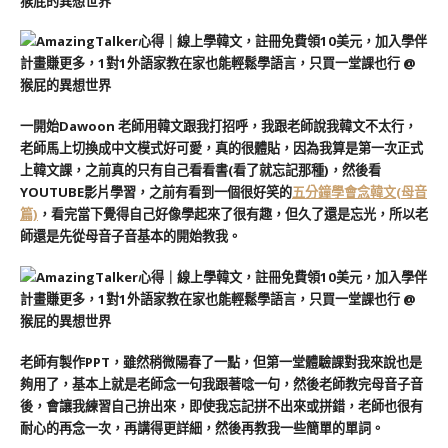
一開始Dawoon 老師用韓文跟我打招呼，我跟老師說我韓文不太行，
老師馬上切換成中文模式好可愛，真的很體貼，因為我算是第一次正式
上韓文課，之前真的只有自己看看書(看了就忘記那種)，然後看
YOUTUBE影片學習，之前有看到一個很好笑的
五分鐘學會念韓文(母音
篇)
，看完當下覺得自己好像學起來了很有趣，但久了還是忘光，所以老
師還是先從母音子音基本的開始教我。
老師有製作PPT，雖然稍微陽春了一點，但第一堂體驗課對我來說也是
夠用了，基本上就是老師念一句我跟著唸一句，然後老師教完母音子音
後，會讓我練習自己拚出來，即使我忘記拼不出來或拼錯，老師也很有
耐心的再念一次，再講得更詳細，然後再教我一些簡單的單詞。