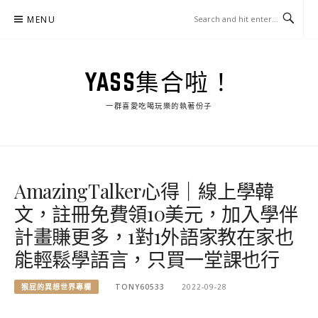
Skip
MENU
to
content
YASS集合啦！
一群喜愛吃喝玩樂的執著份子
AmazingTalker心得｜線上學韓
文，註冊免費領10美元，加入學伴
計畫賺更多，1對1外語家教在家也
能輕鬆學語言，只買一堂課也行
猴屁的異想世界專欄
TONY60533
2022-09-28