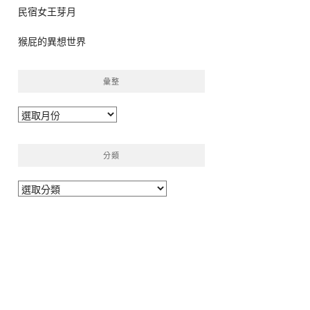
民宿女王芽月
猴屁的異想世界
彙整
彙
整
分類
分
類