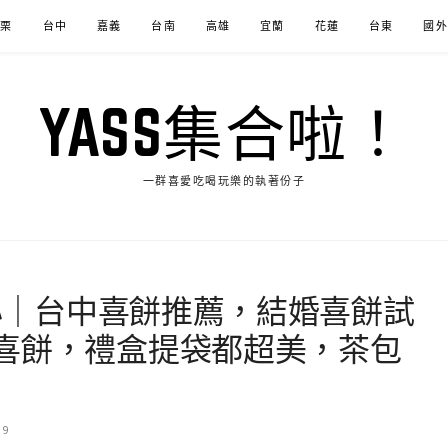
苗栗
台中
嘉義
台南
高雄
宜蘭
花蓮
台東
國外
YASS集合啦！
一群喜愛吃喝玩樂的執著份子
甜心｜台中喜餅推薦，結婚喜餅試
喜餅，禮盒提袋都超美，茶包
19