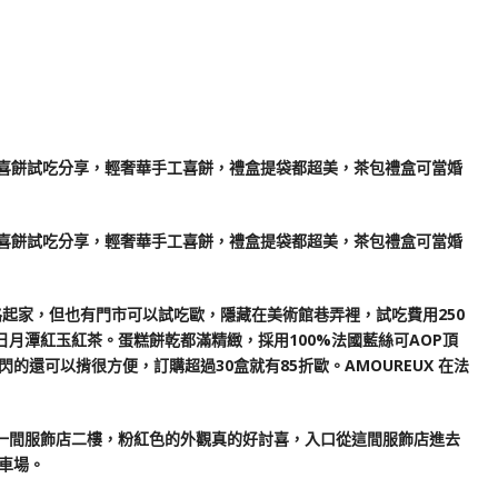
網路起家，但也有門市可以試吃歐，隱藏在美術館巷弄裡，試吃費用250
級日月潭紅玉紅茶。蛋糕餅乾都滿精緻，採用100%法國藍絲可AOP頂
還可以揹很方便，訂購超過30盒就有85折歐。AMOUREUX 在法
街一間服飾店二樓，粉紅色的外觀真的好討喜，入口從這間服飾店進去
車場。