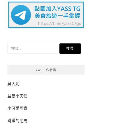
搜
尋
關
鍵
YASS 作者群
字:
吳大妮
益曼小天使
小可愛阿貴
跳躍的宅男