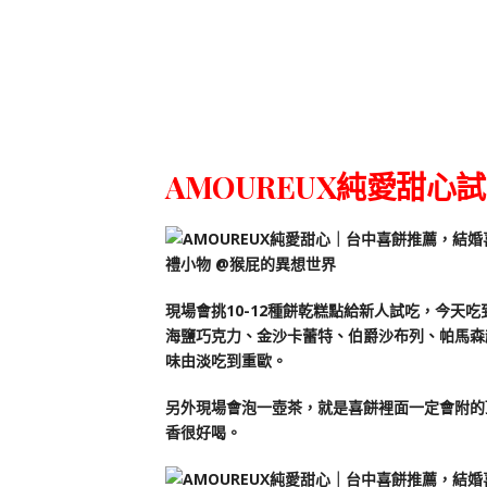
AMOUREUX純愛甜心
現場會挑10-12種餅乾糕點給新人試吃，今天
海鹽巧克力、金沙卡蕾特、伯爵沙布列、帕馬森
味由淡吃到重歐。
另外現場會泡一壺茶，就是喜餅裡面一定會附的
香很好喝。