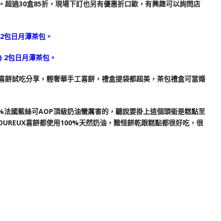
包。超過30盒85折，現場下訂也另有優惠折口歐，有興趣可以詢問店
) 2包日月潭茶包
。
款) 2包日月潭茶包。
%法國藍絲可AOP頂級奶油蠻厲害的，聽說要掛上這個頭銜是糕點至
OUREUX喜餅都使用100%天然奶油，難怪餅乾跟糕點都很好吃，很