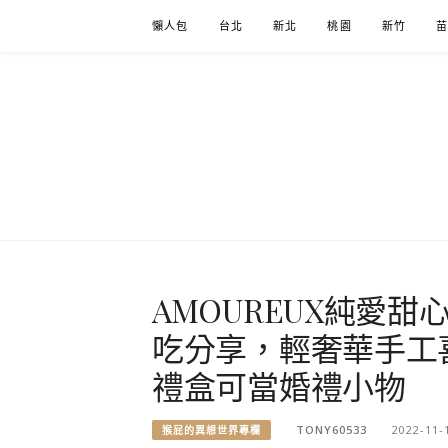
Skip
懶人包
台北
新北
桃園
新竹
to
content
AMOUREUX純愛
吃分享，輕奢華手工
禮盒可當婚禮小物
TONY60533
2022-11-
猴屁的異想世界專欄