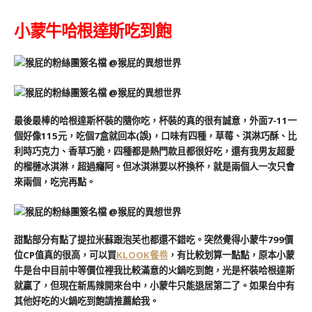
小蒙牛哈根達斯吃到飽
最後最棒的哈根達斯杯裝的隨你吃，杯裝的真的很有誠意，外面7-11一
個好像115元，吃個7盒就回本(誤)，口味有四種，草莓、淇淋巧酥、比
利時巧克力、香草巧脆，四種都是熱門款且都很好吃，還有我男友超愛
的榴槤冰淇淋，超過癮阿。但冰淇淋要以杯換杯，就是兩個人一次只會
來兩個，吃完再點。
甜點部分有點了提拉米蘇跟泡芙也都還不錯吃。突然覺得小蒙牛799價
位CP值真的很高，可以買
KLOOK餐卷
，有比較划算一點點，原本小蒙
牛是台中目前中等價位裡我比較滿意的火鍋吃到飽，光是杯裝哈根達斯
就贏了，但現在新馬辣開來台中，小蒙牛只能退居第二了。如果台中有
其他好吃的火鍋吃到飽請推薦給我。