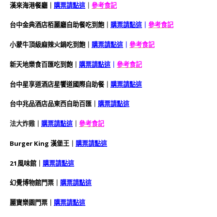
漢來海港餐廳｜
購票請點這
｜
參考食記
台中金典酒店栢麗廳自助餐吃到飽｜
購票請點這
｜
參考食記
小蒙牛頂級麻辣火鍋吃到飽｜
購票請點這
｜
參考食記
新天地樂食百匯吃到飽｜
購票請點這
｜
參考食記
台中星享道酒店星饗道國際自助餐｜
購票請點這
台中兆品酒店品東西自助百匯｜
購票請點這
法大炸雞
｜
購票請點這
｜
參考食記
Burger King 漢堡王
｜
購票請點這
21風味館
｜
購票請點這
幻覺博物館門票
｜
購票請點這
麗寶樂園門票
｜
購票請點這