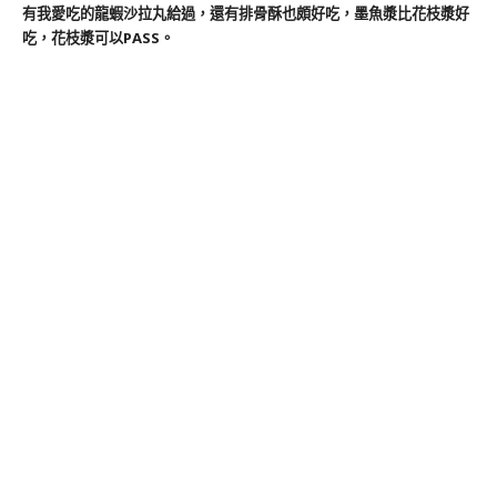
有我愛吃的龍蝦沙拉丸給過，還有排骨酥也頗好吃，墨魚漿比花枝漿好
吃，花枝漿可以PASS。