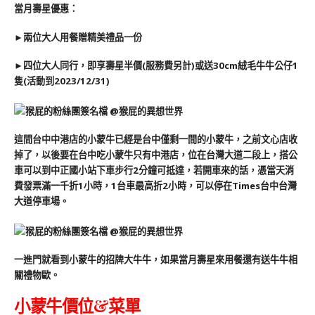
當月壽星優惠：
►兩位大人用餐贈精美禮品一份
►四位大人同行，即享壽星半價(服務費另計)或送30cm絨毛牛牛公仔1
隻(活動到2023/12/31)
這間台中中港店的小蒙牛已經是台中僅剩一間的小蒙牛，之前文心店收
掉了，以後要在台中吃小蒙牛只有中港店，位在台灣大道二段上，搭公
車可以到中正國小站下車步行2分鐘可抵達，若開車來的話，憑當天消
費發票滿一千折1小時，1台車最高折2小時，可以停在Times台中台灣
大道停車場。
一進門就看到小蒙牛的招牌大牛牛，如果當月壽星來用餐還有送牛牛相
關禮物歐。
小蒙牛價位&菜單