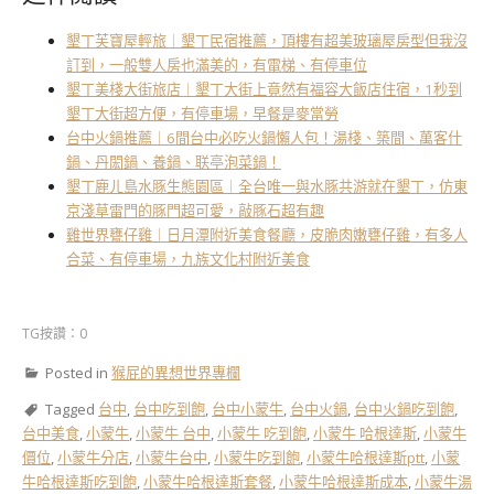
墾丁芙寶屋輕旅｜墾丁民宿推薦，頂樓有超美玻璃屋房型但我沒
訂到，一般雙人房也滿美的，有電梯、有停車位
墾丁美棧大街旅店｜墾丁大街上竟然有福容大飯店住宿，1秒到
墾丁大街超方便，有停車場，早餐是麥當勞
台中火鍋推薦｜6間台中必吃火鍋懶人包！湯棧、築間、萬客什
鍋、丹閎鍋、養鍋、联亭泡菜鍋！
墾丁鹿ㄦ島水豚生態園區｜全台唯一與水豚共游就在墾丁，仿東
京淺草雷門的豚門超可愛，敲豚石超有趣
雞世界甕仔雞｜日月潭附近美食餐廳，皮脆肉嫩甕仔雞，有多人
合菜、有停車場，九族文化村附近美食
TG按讚：0
Posted in
猴屁的異想世界專欄
Tagged
台中
,
台中吃到飽
,
台中小蒙牛
,
台中火鍋
,
台中火鍋吃到飽
,
台中美食
,
小蒙牛
,
小蒙牛 台中
,
小蒙牛 吃到飽
,
小蒙牛 哈根達斯
,
小蒙牛
價位
,
小蒙牛分店
,
小蒙牛台中
,
小蒙牛吃到飽
,
小蒙牛哈根達斯ptt
,
小蒙
牛哈根達斯吃到飽
,
小蒙牛哈根達斯套餐
,
小蒙牛哈根達斯成本
,
小蒙牛湯