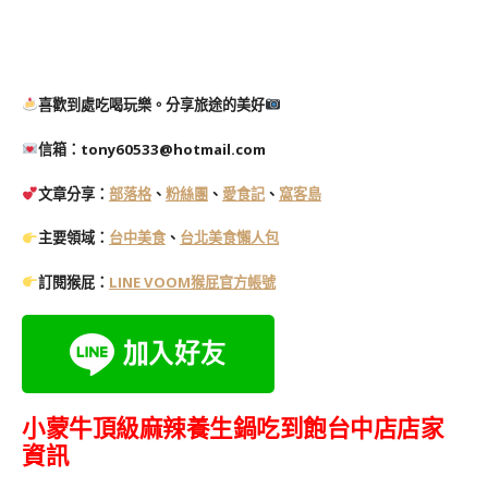
喜歡到處吃喝玩樂。分享旅途的美好
信箱：tony60533@hotmail.com
文章分享：
部落格
、
粉絲團
、
愛食記
、
窩客島
主要領域：
台中美食
、
台北美食懶人包
訂閱猴屁：
LINE VOOM猴屁官方帳號
小蒙牛頂級麻辣養生鍋吃到飽台中店店家
資訊