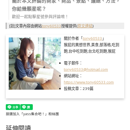
關於本文評論的商家、商品、景點、議題、方法，
你給幾顆星呢？
歡迎一起點擊星號參與評論唷！
[註]文章內容由網站
tony60533
授權提供
(
原文連結
)
關於作者「
tony60533
」
猴屁的異想世界,美食,部落格,吃到
飽,台中吃到飽,台北吃到飽,猴屁
電子郵件：
tony60533@hotmail.com
網站網址：
https://www.tony60533.com
投稿文章：
239篇
按讚加入「yass集合吧！」粉絲團
延伸閱讀