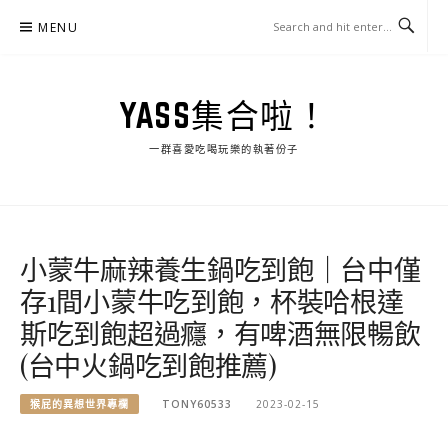
Skip
MENU
to
content
YASS集合啦！
一群喜愛吃喝玩樂的執著份子
小蒙牛麻辣養生鍋吃到飽｜台中僅
存1間小蒙牛吃到飽，杯裝哈根達
斯吃到飽超過癮，有啤酒無限暢飲
(台中火鍋吃到飽推薦)
猴屁的異想世界專欄
TONY60533
2023-02-15