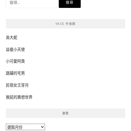
尋
關
鍵
YASS 作者群
字:
吳大妮
益曼小天使
小可愛阿貴
跳躍的宅男
民宿女王芽月
猴屁的異想世界
彙整
彙