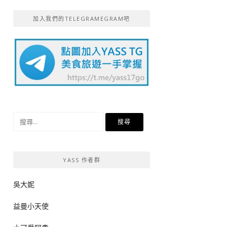
加入我們的TELEGRAMEGRAM吧
搜
尋
關
鍵
YASS 作者群
字:
吳大妮
益曼小天使