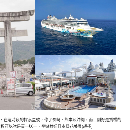
，在這時段的探索星號，停了長崎、熊本及沖繩，而且剛好是賞櫻的
程可以說是買一送一，坐遊輪送日本櫻花美景(超棒)