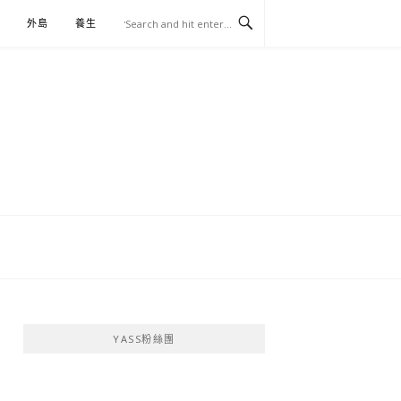
外島
養生
伴手禮
YASS粉絲團