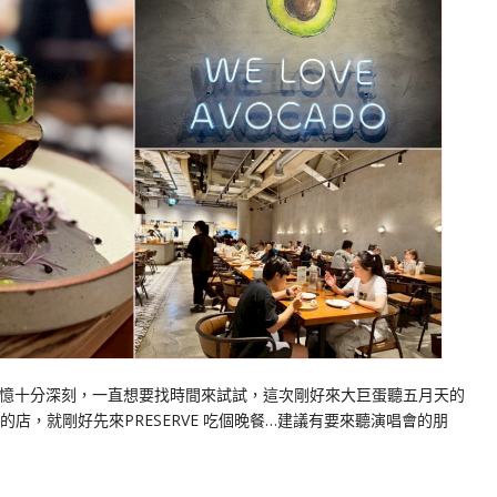
漢堡記憶十分深刻，一直想要找時間來試試，這次剛好來大巨蛋聽五月天的
店，就剛好先來PRESERVE 吃個晚餐…建議有要來聽演唱會的朋