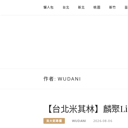
Skip
懶人包
台北
新北
桃園
新竹
to
content
作者:
WUDANI
【台北米其林】麟聚Li
WUDANI
2026-08-06
吳大妮專欄