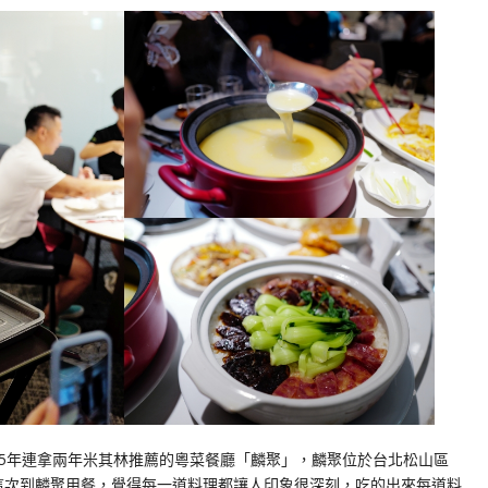
025年連拿兩年米其林推薦的粵菜餐廳「麟聚」，麟聚位於台北松山區
 這次到麟聚用餐，覺得每一道料理都讓人印象很深刻，吃的出來每道料