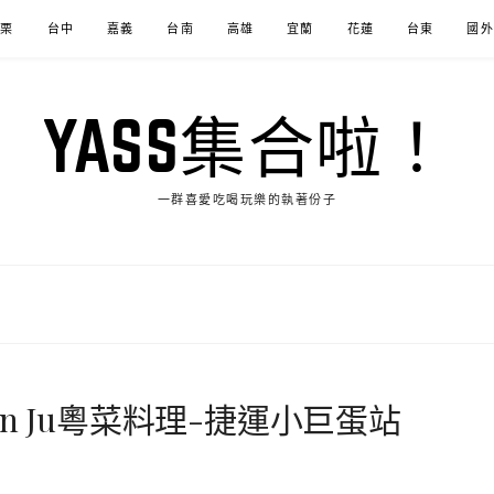
苗栗
台中
嘉義
台南
高雄
宜蘭
花蓮
台東
國外
YASS集合啦！
一群喜愛吃喝玩樂的執著份子
n Ju粵菜料理-捷運小巨蛋站