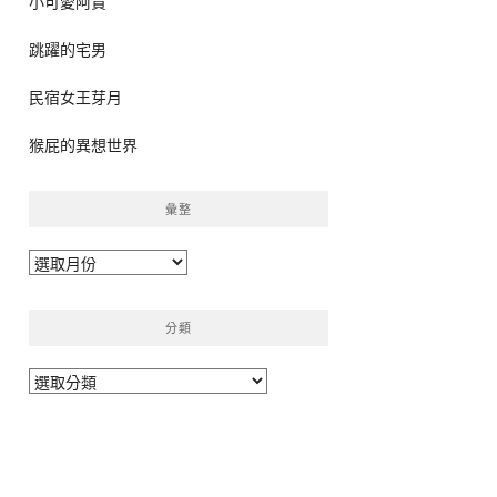
小可愛阿貴
跳躍的宅男
民宿女王芽月
猴屁的異想世界
彙整
彙
整
分類
分
類