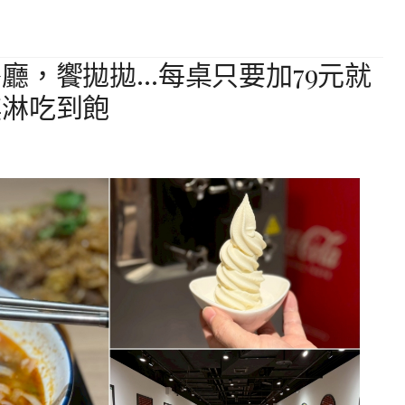
廳，饗拋拋…每桌只要加79元就
淇淋吃到飽