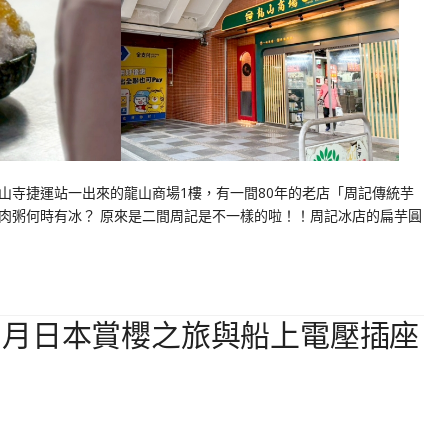
山寺捷運站一出來的龍山商場1樓，有一間80年的老店「周記傳統芋
肉粥何時有冰？ 原來是二間周記是不一樣的啦！！周記冰店的扁芋圓
四月日本賞櫻之旅與船上電壓插座