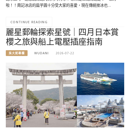
啦！！周記冰店的扁芋圓十分受大家的喜愛，現在傳統挫冰也…
CONTINUE READING
麗星郵輪探索星號｜四月日本賞
櫻之旅與船上電壓插座指南
吳大妮專欄
WUDANI
2026-07-22