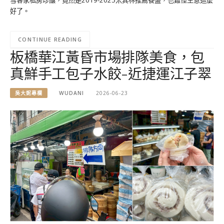
雪客家私房珍釀，竟然是2019-2025米其林推薦餐盤，也難怪生意這麼
好了。
CONTINUE READING
板橋華江黃昏市場排隊美食，包
真鮮手工包子水餃-近捷運江子翠
吳大妮專欄
WUDANI
2026-06-23