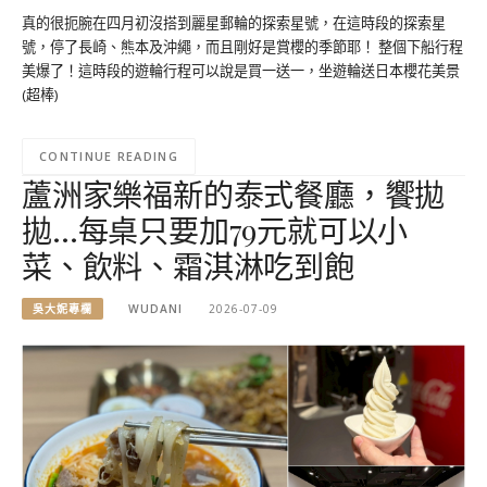
真的很扼腕在四月初沒搭到麗星郵輪的探索星號，在這時段的探索星
號，停了長崎、熊本及沖繩，而且剛好是賞櫻的季節耶！ 整個下船行程
美爆了！這時段的遊輪行程可以說是買一送一，坐遊輪送日本櫻花美景
(超棒)
CONTINUE READING
蘆洲家樂福新的泰式餐廳，饗拋
拋…每桌只要加79元就可以小
菜、飲料、霜淇淋吃到飽
吳大妮專欄
WUDANI
2026-07-09