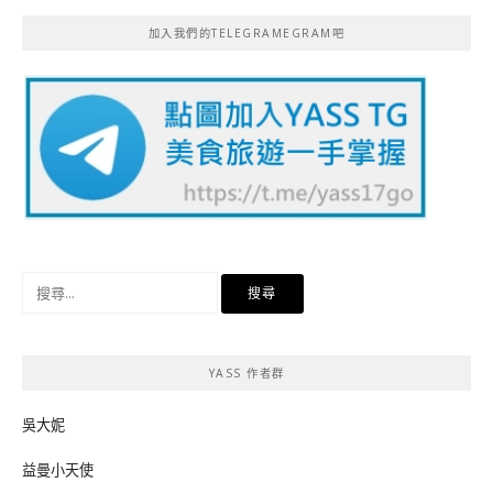
加入我們的TELEGRAMEGRAM吧
搜
尋
關
鍵
YASS 作者群
字:
吳大妮
益曼小天使