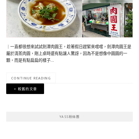
｜一直都很想來試試劍潭肉圓王，趁著假日趕緊來嚐嚐，劍潭肉圓王是
屬於清蒸肉圓，剛上桌時還有點讓人驚訝，因為不是想像中圓圓的一
顆，而是有點扁扁的樣子…
CONTINUE READING
文
較舊的文章
章
導
覽
YASS粉絲團