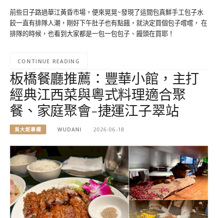
前些日子路過華江黃昏市場，便來晃晃~發現了這間包真鮮手工包子水
餃一直有排隊人潮，剛好下午肚子也有點餓，就決定買個包子嚐嚐， 在
排隊的時候，也看到大家都是一包一包包子、饅頭在買耶！
CONTINUE READING
板橋餐廳推薦：豐華小館，主打
經典江西菜與粵式料理適合聚
餐、家庭聚會-捷運江子翠站
吳大妮專欄
WUDANI
2026-06-18