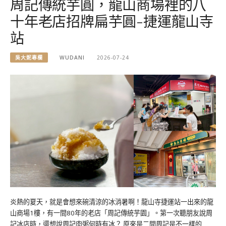
周記傳統芋圓，龍山商場裡的八
十年老店招牌扁芋圓-捷運龍山寺
站
吳大妮專欄
WUDANI
2026-07-24
炎熱的夏天，就是會想來碗清涼的冰消暑啊！龍山寺捷運站一出來的龍
山商場1樓，有一間80年的老店「周記傳統芋園」。第一次聽朋友說周
記冰店時，還想說周記肉粥何時有冰？ 原來是二間周記是不一樣的