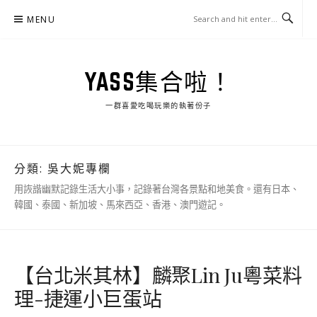
Skip
MENU
to
content
YASS集合啦！
一群喜愛吃喝玩樂的執著份子
分類:
吳大妮專欄
用詼諧幽默記錄生活大小事，記錄著台灣各景點和地美食。還有日本、
韓國、泰國、新加坡、馬來西亞、香港、澳門遊記。
【台北米其林】麟聚Lin Ju粵菜料
理-捷運小巨蛋站