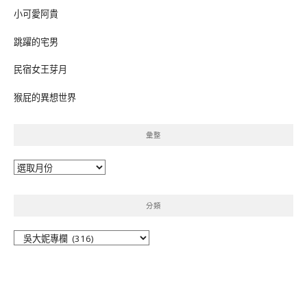
小可愛阿貴
跳躍的宅男
民宿女王芽月
猴屁的異想世界
彙整
彙
整
分類
分
類