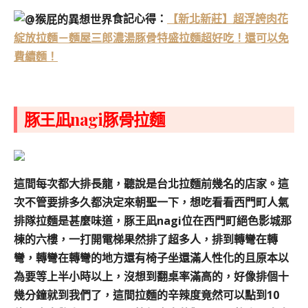
食記心得：
【新北新莊】超浮誇肉花
綻放拉麵－麵屋三郎濃湯豚骨特盛拉麵超好吃！還可以免
費續麵！
豚王凪nagi豚骨拉麵
這間每次都大排長龍，聽說是台北拉麵前幾名的店家。
這
次不管要排多久都決定來朝聖一下，想吃看看西門町人氣
排隊拉麵是甚麼味道，
豚王凪nagi位在西門町絕色影城那
棟的六樓，一打開電梯果然排了超多人，
排到轉彎在轉
彎，轉彎在轉彎的地方還有椅子坐還滿人性化的
且原本以
為要等上半小時以上，沒想到翻桌率滿高的，好像排個十
幾分鐘就到我們了，這間拉麵的辛辣度竟然可以點到10