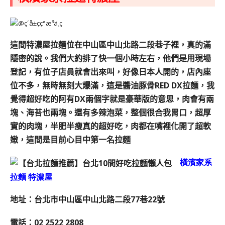
這間特濃屋拉麵位在中山區中山北路二段巷子裡，真的滿
隱密的說。
我們大約排了快一個小時左右，他們是用現場
登記，有位子店員就會出來叫，好像日本人開的，店內座
位不多，無時無刻大爆滿，
這是醬油豚骨RED DX拉麵，我
覺得超好吃的阿
有DX兩個字就是豪華版的意思，肉會有兩
塊、海苔也兩塊。
還有多辣泡菜，整個很合我胃口，超厚
實的肉塊，半肥半瘦真的超好吃，肉都在嘴裡化開了超軟
嫩，這間是目前心目中第一名拉麵
橫濱家系
拉麵 特濃屋
地址：台北市中山區中山北路二段77巷22號
電話：02 2522 2808