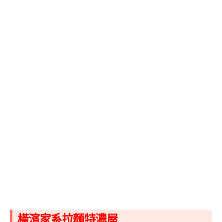
橫濱家系拉麵特濃屋