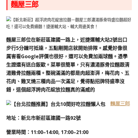
麵屋三郎
麵屋三郎位在新莊區建國一路上，近捷運輔大站2號出口
步行5分鐘可抵達，
五點剛開店就開始排隊。感覺好像很
厲害看Google評價也很好，還可以免費加兩球麵。憑學
生證還有送白飯歐。菜單很簡單，只有濃湯豚骨拉麵跟清
湯雞骨拉麵兩種。
整碗滿滿的都是肉超澎湃，梅花肉、五
花肉、雞叉燒三種肉品一次滿足，
覺得點招牌特盛準沒
錯，這個超浮誇肉花綻放拉麵真的滿威的
麵屋三郎
地址：新北市新莊區建國一路92號
營業時間：11:00–14:00, 17:00–21:00