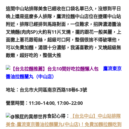
這間中山站排隊美食已經收在口袋名單已久，
沒想到平日
晚上還是這麼多人排隊，鷹流拉麵中山店位在捷運中山站
附近，
排隊已經排到馬路對面，一位難求，
招牌濃湯醬油
叉燒麵(肉肉SP)
大約有11片叉燒，擺的跟花一般美麗，上
面撒上蔥花跟筍絲，超級可口阿，
整個很捨不得破壞他，
可以免費加麵，湯頭十分濃郁，我滿喜歡的，叉燒超級無
敵嫩，超好吃的，整個大推
鷹流東京
醬油拉麵蘭丸（中山店）
地址：台北市大同區南京西路18巷6-3號
營業時間：11:30–14:00, 17:00–22:00
食記心得：
【台北中山】中山站排隊
美食-鷹流東京醬油拉麵蘭丸(中山店)！免費加麵拉麵吃到