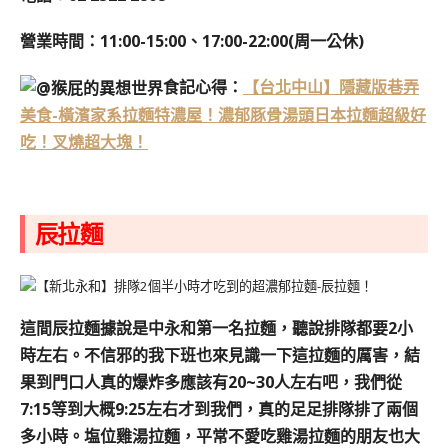
營業時間：11:00-15:00、17:00-22:00(周一公休)
食記心得：
【台北中山】隱藏版巷弄
美食-橫濱家系拉麵特濃屋！濃郁豚骨湯頭日本拉麵超級好
吃！叉燒超大塊！
辰拉麵
這間辰拉麵據說是中永和第一名拉麵，聽說排隊都要2小
時左右。
不信邪的我下班也來見識一下這拉麵的厲害，
結
果到門口人真的爆炸多應該有20~30人左右吧，我們從
7:15等到大概9:25左右才到我們，真的足足排隊排了兩個
多小時。
塩位雞湯拉麵，平常不愛吃雞湯拉麵的朋友也大