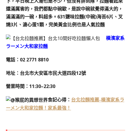
下，平日晚上人潮也是不少，但沒有排到隊，
拉麵看起來
還滿厲害的，我們都點中碗歐，是說中碗就覺得滿大的，
滿滿滿的一碗，料超多。
631鹽味拉麵(中碗)
海苔6片、叉
燒3片、溏心蛋1顆，完美黃金比例也是人氣拉麵
橫濱家系
ラーメン大和家拉麵
電話：
02 2771 8810
地址：台北市大安區市民大道四段12號
營業時間：11:30–22:30
食記心得：
台北拉麵推薦-橫濱家系ラ
ーメン大和家拉麵！家系最強！