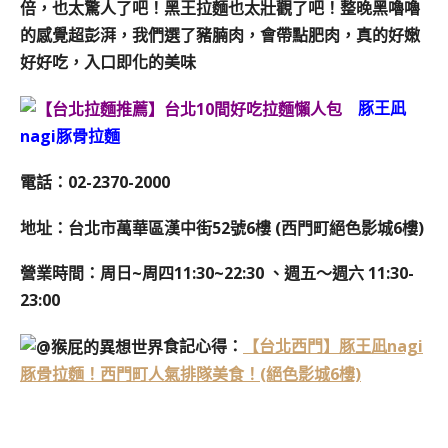
倍，也太驚人了吧！黑王拉麵也太壯觀了吧！整晚黑嚕嚕
的感覺超彭湃，我們選了豬腩肉，會帶點肥肉，真的好嫩
好好吃，入口即化的美味
豚王凪
nagi豚骨拉麵
電話：02-2370-2000
地址：台北市萬華區漢中街52號6樓 (西門町絕色影城6樓)
營業時間：
周日~周四11:30~22:30 、
週五～週六 11:30-
23:00
食記心得：
【台北西門】豚王凪nagi
豚骨拉麵！西門町人氣排隊美食！(絕色影城6樓)