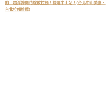
飽！超浮誇肉花綻放拉麵！捷運中山站！(台北中山美食、
台北拉麵推薦)