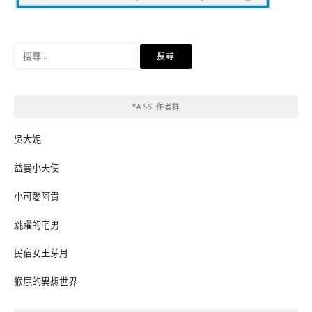
搜
尋
關
鍵
YASS 作者群
字:
吳大妮
益曼小天使
小可愛阿貴
跳躍的宅男
民宿女王芽月
猴屁的異想世界