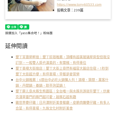
https://www.tony60533.com
投稿文章：
239篇
按讚加入「yass集合吧！」粉絲團
延伸閱讀
墾丁芙寶屋輕旅｜墾丁民宿推薦，頂樓有超美玻璃屋房型但我沒
訂到，一般雙人房也滿美的，有電梯、有停車位
墾丁美棧大街旅店｜墾丁大街上竟然有福容大飯店住宿，1秒到
墾丁大街超方便，有停車場，早餐是麥當勞
台中火鍋推薦｜6間台中必吃火鍋懶人包！湯棧、築間、萬客什
鍋、丹閎鍋、養鍋、联亭泡菜鍋！
墾丁鹿ㄦ島水豚生態園區｜全台唯一與水豚共游就在墾丁，仿東
京淺草雷門的豚門超可愛，敲豚石超有趣
雞世界甕仔雞｜日月潭附近美食餐廳，皮脆肉嫩甕仔雞，有多人
合菜、有停車場，九族文化村附近美食