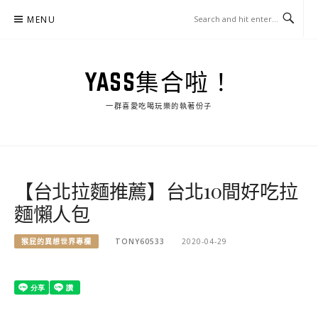
Skip
MENU
to
content
YASS集合啦！
一群喜愛吃喝玩樂的執著份子
【台北拉麵推薦】台北10間好吃拉
麵懶人包
猴屁的異想世界專欄
TONY60533
2020-04-29