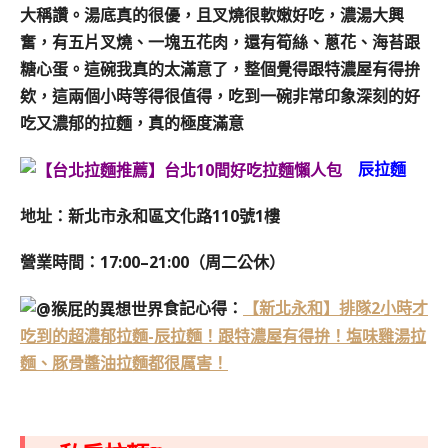
大稱讚。
湯底真的很優，且叉燒很軟嫩好吃，
濃湯大興
奮，有五片叉燒、一塊五花肉，還有筍絲、蔥花、海苔跟
糖心蛋。
這碗我真的太滿意了，整個覺得跟特濃屋有得拚
欸，這兩個小時等得很值得，
吃到一碗非常印象深刻的好
吃又濃郁的拉麵，真的極度滿意
辰拉麵
地址：新北市永和區文化路110號1樓
營業時間：17:00–21:00（周二公休）
食記心得：
【新北永和】排隊2小時才
吃到的超濃郁拉麵-辰拉麵！跟特濃屋有得拚！塩味雞湯拉
麵、豚骨醬油拉麵都很厲害！