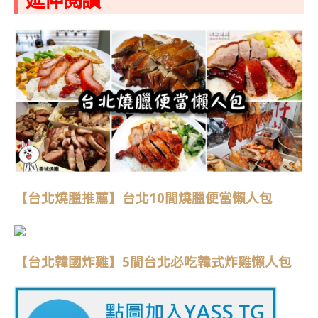
【台北燒臘推薦】台北10間燒臘便當懶人包
【台北韓國炸雞】5間台北必吃韓式炸雞懶人包