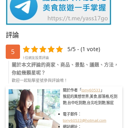
評論
5/5 - (1 vote)
5
1位網友投票評論
關於本文評論的商家、商品、景點、議題、方法，
你給幾顆星呢？
歡迎一起點擊星號參與評論唷！
關於作者「
tony60533
」
猴屁的異想世界,美食,部落格,吃到
飽,台中吃到飽,台北吃到飽,猴屁
電子郵件：
tony60533@hotmail.com
網站網址：