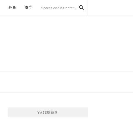
外島
養生
伴手禮
YASS粉絲團