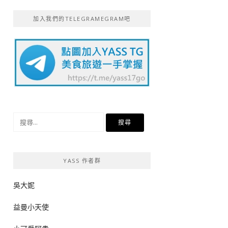
加入我們的TELEGRAMEGRAM吧
搜
尋
關
鍵
YASS 作者群
字:
吳大妮
益曼小天使