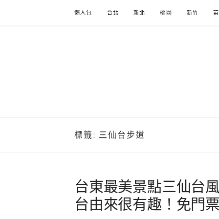
Skip
懶人包
台北
新北
桃園
新竹
to
content
標籤:
三仙台步道
台東最美景點三仙台
台由來很有趣！免門