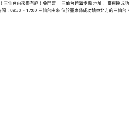
三仙台由來很有趣！免門票！ 三仙台跨海步橋 地址： 臺東縣成功
時間：08:30 – 17:00 三仙台由來 位於臺東縣成功鎮東北方的三仙台，