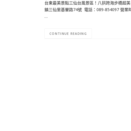
台東最美景點三仙台風景區！八拱跨海步橋超美！
鎮三仙里基翬路74號 電話：089-854097 營業
…
CONTINUE READING