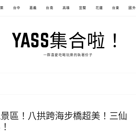
苗栗
台中
嘉義
台南
高雄
宜蘭
花蓮
台東
國外
YASS集合啦！
一群喜愛吃喝玩樂的執著份子
風景區！八拱跨海步橋超美！三仙
票！