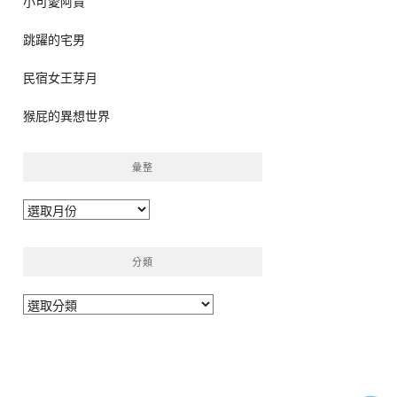
小可愛阿貴
跳躍的宅男
民宿女王芽月
猴屁的異想世界
彙整
彙
整
分類
分
類