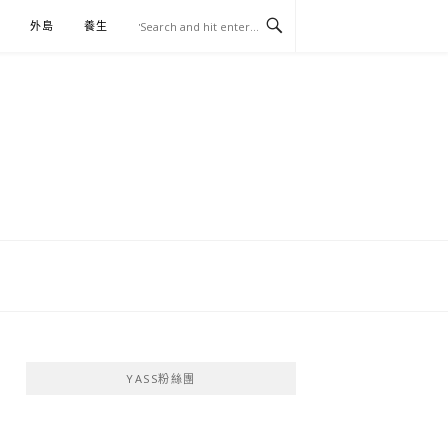
外島
養生
伴手禮
YASS粉絲團