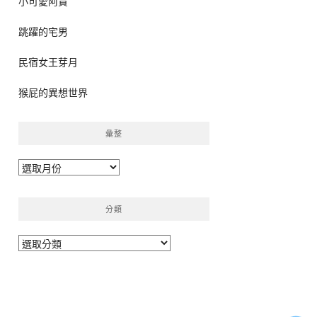
小可愛阿貴
跳躍的宅男
民宿女王芽月
猴屁的異想世界
彙整
彙
整
分類
分
類