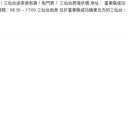
三仙台由來很有趣！免門票！ 三仙台跨海步橋 地址： 臺東縣成功
時間：08:30 – 17:00 三仙台由來 位於臺東縣成功鎮東北方的三仙台，