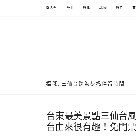
Skip
懶人包
台北
新北
桃園
新竹
to
content
標籤:
三仙台跨海步橋停留時間
台東最美景點三仙台
台由來很有趣！免門