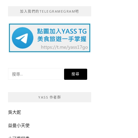
加入我們的TELEGRAMEGRAM吧
搜
尋
關
鍵
YASS 作者群
字:
吳大妮
益曼小天使