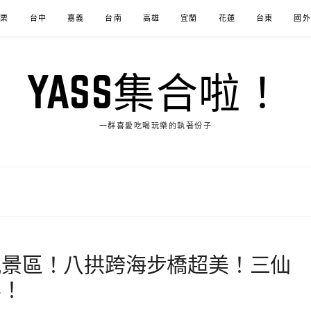
苗栗
台中
嘉義
台南
高雄
宜蘭
花蓮
台東
國外
YASS集合啦！
一群喜愛吃喝玩樂的執著份子
風景區！八拱跨海步橋超美！三仙
票！