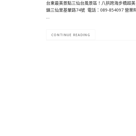
台東最美景點三仙台風景區！八拱跨海步橋超美！
鎮三仙里基翬路74號 電話：089-854097 營業
…
CONTINUE READING