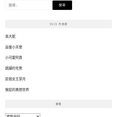
搜
尋
關
鍵
YASS 作者群
字:
吳大妮
益曼小天使
小可愛阿貴
跳躍的宅男
民宿女王芽月
猴屁的異想世界
彙整
彙