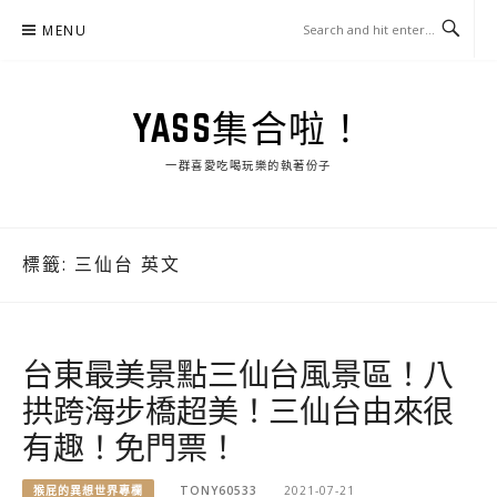
Skip
MENU
to
content
YASS集合啦！
一群喜愛吃喝玩樂的執著份子
標籤:
三仙台 英文
台東最美景點三仙台風景區！八
拱跨海步橋超美！三仙台由來很
有趣！免門票！
猴屁的異想世界專欄
TONY60533
2021-07-21