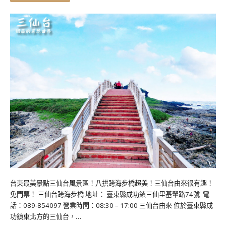
台東最美景點三仙台風景區！八拱跨海步橋超美！三仙台由來很有趣！
免門票！ 三仙台跨海步橋 地址： 臺東縣成功鎮三仙里基翬路74號 電
話：089-854097 營業時間：08:30 – 17:00 三仙台由來 位於臺東縣成
功鎮東北方的三仙台，…