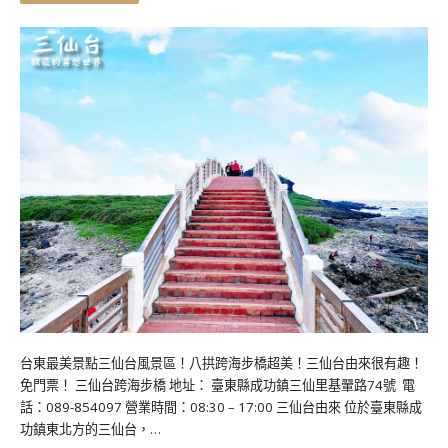
台東最美景點三仙台風景區！八拱跨海步橋超美！三仙台由來很有趣！
免門票！ 三仙台跨海步橋 地址： 臺東縣成功鎮三仙里基翬路74號 電
話：089-854097 營業時間：08:30 – 17:00 三仙台由來 位於臺東縣成
功鎮東北方的三仙台，…