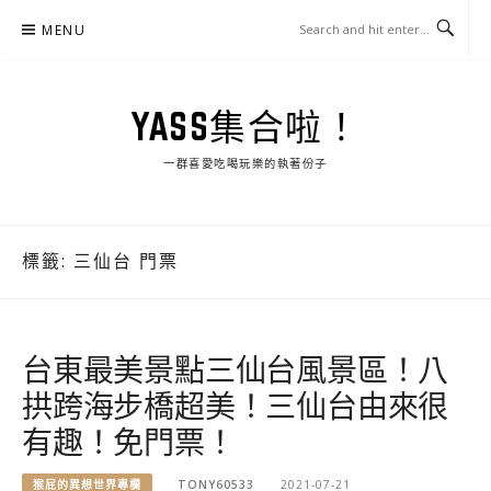
Skip
MENU
to
content
YASS集合啦！
一群喜愛吃喝玩樂的執著份子
標籤:
三仙台 門票
台東最美景點三仙台風景區！八
拱跨海步橋超美！三仙台由來很
有趣！免門票！
猴屁的異想世界專欄
TONY60533
2021-07-21