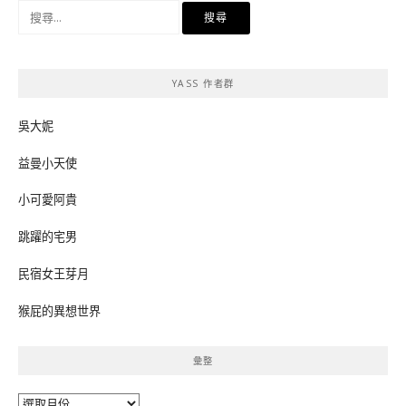
搜
尋
關
鍵
YASS 作者群
字:
吳大妮
益曼小天使
小可愛阿貴
跳躍的宅男
民宿女王芽月
猴屁的異想世界
彙整
彙