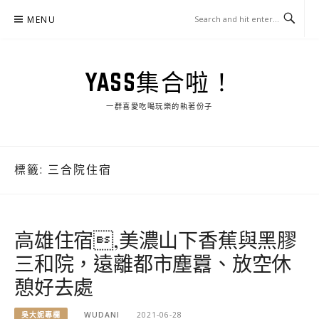
Skip
MENU
to
content
YASS集合啦！
一群喜愛吃喝玩樂的執著份子
標籤:
三合院住宿
高雄住宿,美濃山下香蕉與黑膠
三和院，遠離都市塵囂、放空休
憩好去處
吳大妮專欄
WUDANI
2021-06-28