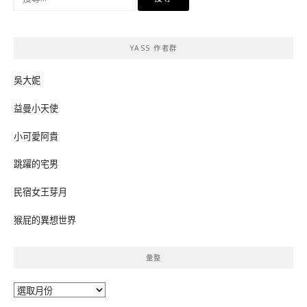
尋
關
鍵
YASS 作者群
字:
吳大妮
益曼小天使
小可愛阿貴
跳躍的宅男
民宿女王芽月
猴屁的異想世界
彙整
彙
整