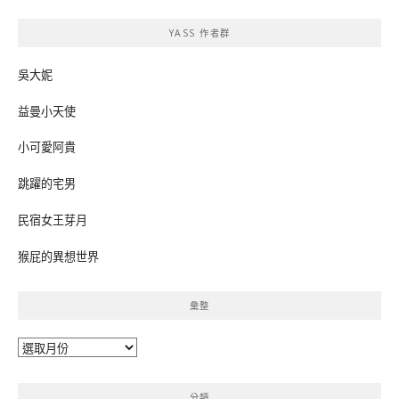
鍵
YASS 作者群
字:
吳大妮
益曼小天使
小可愛阿貴
跳躍的宅男
民宿女王芽月
猴屁的異想世界
彙整
彙
整
分類