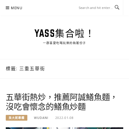
Skip
MENU
to
content
YASS集合啦！
一群喜愛吃喝玩樂的執著份子
標籤:
三重五華街
五華街熱炒，推薦阿誠鱔魚麵，
沒吃會懷念的鱔魚炒麵
吳大妮專欄
WUDANI
2022-01-08