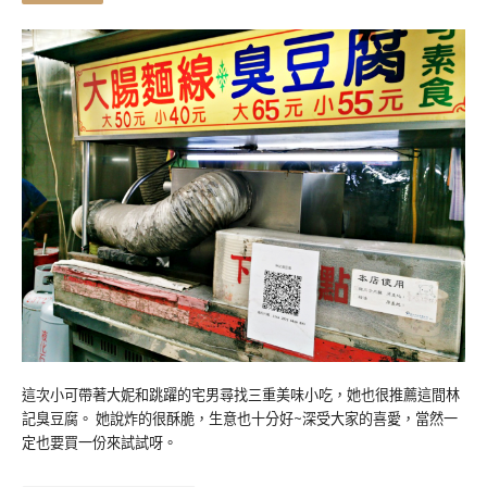
這次小可帶著大妮和跳躍的宅男尋找三重美味小吃，她也很推薦這間林
記臭豆腐。 她說炸的很酥脆，生意也十分好~深受大家的喜愛，當然一
定也要買一份來試試呀。