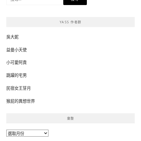
尋
關
鍵
YASS 作者群
字:
吳大妮
益曼小天使
小可愛阿貴
跳躍的宅男
民宿女王芽月
猴屁的異想世界
彙整
彙
整