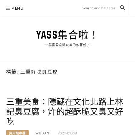
Skip
MENU
to
content
YASS集合啦！
一群喜愛吃喝玩樂的執著份子
標籤:
三重好吃臭豆腐
三重美食：隱藏在文化北路上林
記臭豆腐，炸的超酥脆又臭又好
吃
吳大妮專欄
WUDANI
2021-09-08