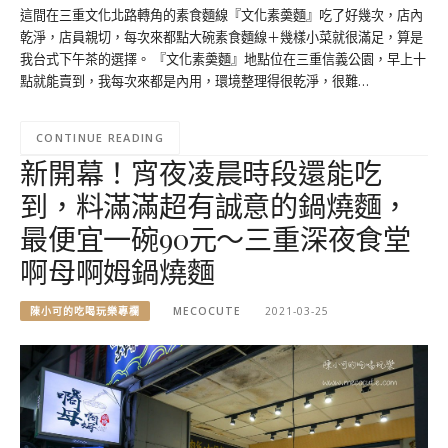
這間在三重文化北路轉角的素食麵線『文化素羮麵』吃了好幾次，店內
乾淨，店員親切，每次來都點大碗素食麵線＋幾樣小菜就很滿足，算是
我台式下午茶的選擇。 『文化素羮麵』地點位在三重信義公園，早上十
點就能賣到，我每次來都是內用，環境整理得很乾淨，很難…
CONTINUE READING
新開幕！宵夜凌晨時段還能吃
到，料滿滿超有誠意的鍋燒麵，
最便宜一碗90元～三重深夜食堂
啊母啊姆鍋燒麵
陳小可的吃喝玩樂專欄
MECOCUTE
2021-03-25