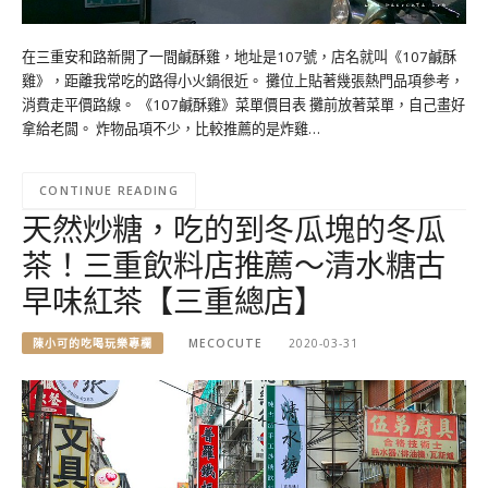
在三重安和路新開了一間鹹酥雞，地址是107號，店名就叫《107鹹酥
雞》，距離我常吃的路得小火鍋很近。 攤位上貼著幾張熱門品項參考，
消費走平價路線。 《107鹹酥雞》菜單價目表 攤前放著菜單，自己畫好
拿給老闆。 炸物品項不少，比較推薦的是炸雞…
CONTINUE READING
天然炒糖，吃的到冬瓜塊的冬瓜
茶！三重飲料店推薦～清水糖古
早味紅茶【三重總店】
陳小可的吃喝玩樂專欄
MECOCUTE
2020-03-31