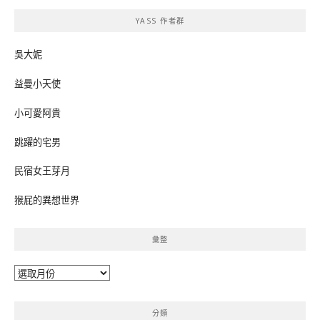
鍵
YASS 作者群
字:
吳大妮
益曼小天使
小可愛阿貴
跳躍的宅男
民宿女王芽月
猴屁的異想世界
彙整
彙
整
分類