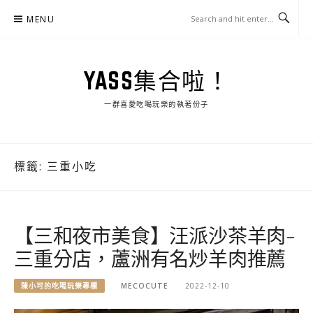
Skip
MENU
to
content
YASS集合啦！
一群喜愛吃喝玩樂的執著份子
標籤:
三重小吃
【三和夜市美食】汪派沙茶羊肉-
三重分店，蘆洲有名炒羊肉推薦
陳小可的吃喝玩樂專欄
MECOCUTE
2022-12-10