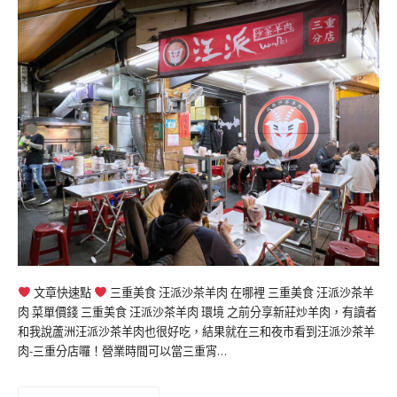
文章快速點
三重美食 汪派沙茶羊肉 在哪裡 三重美食 汪派沙茶羊
肉 菜單價錢 三重美食 汪派沙茶羊肉 環境 之前分享新莊炒羊肉，有讀者
和我說蘆洲汪派沙茶羊肉也很好吃，結果就在三和夜市看到汪派沙茶羊
肉-三重分店囉！營業時間可以當三重宵…