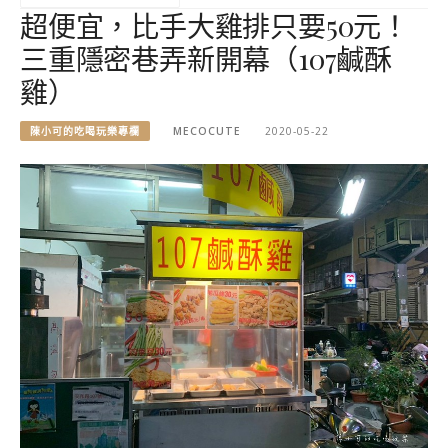
超便宜，比手大雞排只要50元！
三重隱密巷弄新開幕（107鹹酥
雞）
陳小可的吃喝玩樂專欄
MECOCUTE
2020-05-22