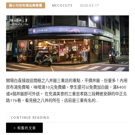
陳小可的吃喝玩樂專欄
MECOCUTE
2020-03-17
開場白直接說這間極之八丼飯三重店的重點，平價丼飯、份量多！內用
昆布湯免費喝，味噌湯10元免費續，學生還可以免費加白飯，滿$400
或4個丼飯即可外送。 在充滿美食的三重忠孝路三段轉進安靜的中正北
路176巷，看見極之八丼的所在，店前是三重有名的…
CONTINUE READING
文
較舊的文章
章