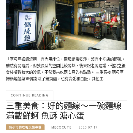
「啊母啊姆鍋燒麵」有內用座位，環境還蠻乾淨，沒有小吃店的髒亂，
雖然有開電扇，但狹長型的空間比較悶熱，後來跟老闆建議，他說之後
會裝噸數較大的冷氣，不然我來吃兩次真的有點熱。 三重宵夜 啊母啊
姆鍋燒麵菜單價錢 除了鍋燒麵，也有賣粥和白飯，其他主…
CONTINUE READING
三重美食：好的麵線～一碗麵線
滿載鮮蚵 魚酥 溏心蛋
陳小可的吃喝玩樂專欄
MECOCUTE
2020-07-17