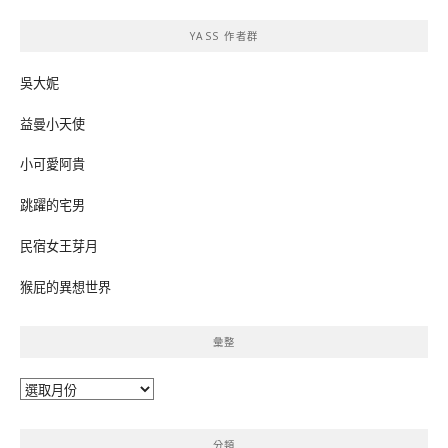
鍵
YASS 作者群
字:
吳大妮
益曼小天使
小可愛阿貴
跳躍的宅男
民宿女王芽月
猴屁的異想世界
彙整
彙
整
分類