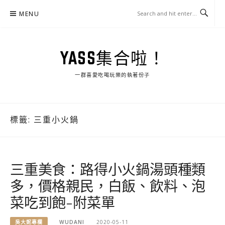
Skip
MENU
to
content
YASS集合啦！
一群喜愛吃喝玩樂的執著份子
標籤:
三重小火鍋
三重美食：路得小火鍋湯頭種類
多，價格親民，白飯、飲料、泡
菜吃到飽-附菜單
吳大妮專欄
WUDANI
2020-05-11