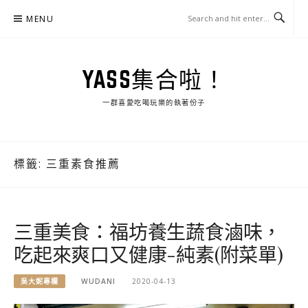
Skip
MENU
to
content
YASS集合啦！
一群喜愛吃喝玩樂的執著份子
標籤:
三重素食推薦
三重美食：福坊養生蔬食滷味，
吃起來爽口又健康-純素(附菜單)
吳大妮專欄
WUDANI
2020-04-13