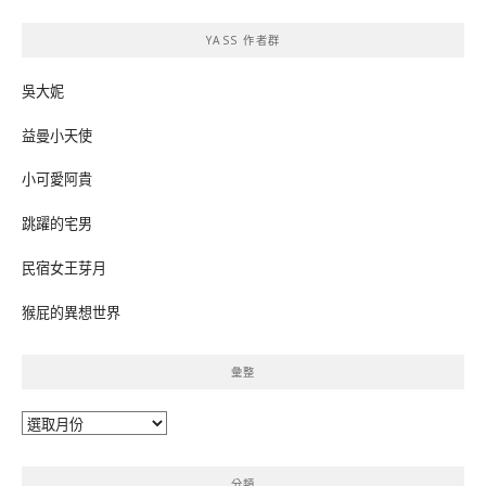
鍵
YASS 作者群
字:
吳大妮
益曼小天使
小可愛阿貴
跳躍的宅男
民宿女王芽月
猴屁的異想世界
彙整
彙
整
分類