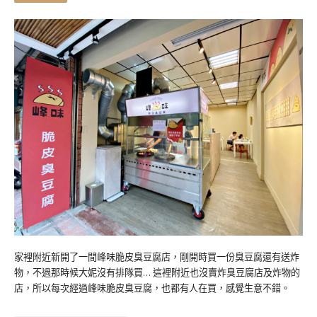
家裡附近新開了一間峰味脆皮臭豆腐店，剛開時買一份臭豆腐還有送炸
物，不過那時候大妮沒有排隊買… 這裡附近也沒賣炸臭豆腐店及炸物的
店，所以每次經過峰味脆皮臭豆腐，也都有人在買，感覺生意不錯。