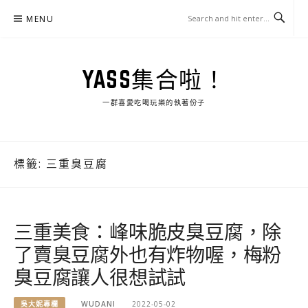
Skip
MENU
to
content
YASS集合啦！
一群喜愛吃喝玩樂的執著份子
標籤:
三重臭豆腐
三重美食：峰味脆皮臭豆腐，除
了賣臭豆腐外也有炸物喔，梅粉
臭豆腐讓人很想試試
吳大妮專欄
WUDANI
2022-05-02