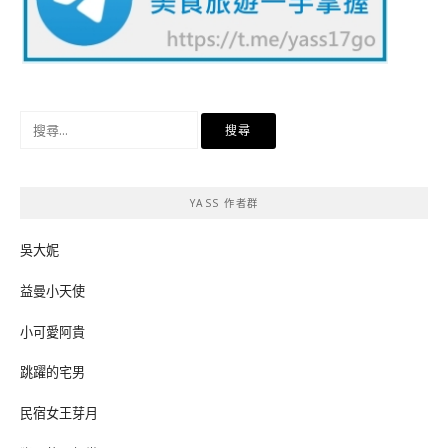
搜
尋
關
鍵
YASS 作者群
字:
吳大妮
益曼小天使
小可愛阿貴
跳躍的宅男
民宿女王芽月