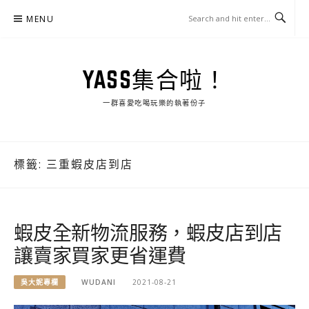
Skip
MENU
to
content
YASS集合啦！
一群喜愛吃喝玩樂的執著份子
標籤:
三重蝦皮店到店
蝦皮全新物流服務，蝦皮店到店
讓賣家買家更省運費
吳大妮專欄
WUDANI
2021-08-21