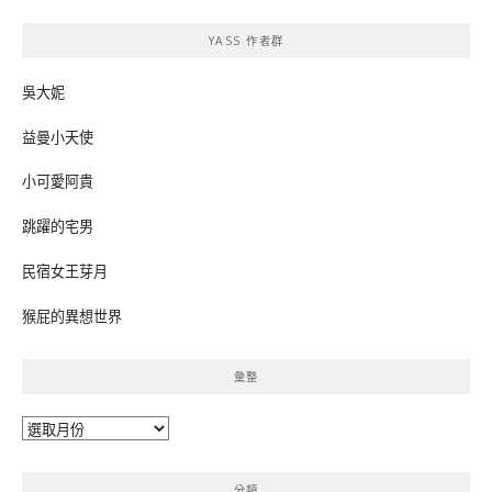
鍵
YASS 作者群
字:
吳大妮
益曼小天使
小可愛阿貴
跳躍的宅男
民宿女王芽月
猴屁的異想世界
彙整
彙
整
分類