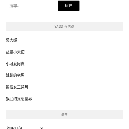
搜
尋
關
鍵
YASS 作者群
字:
吳大妮
益曼小天使
小可愛阿貴
跳躍的宅男
民宿女王芽月
猴屁的異想世界
彙整
彙