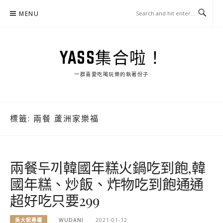
Skip
MENU
to
content
YASS集合啦！
一群喜愛吃喝玩樂的執著份子
標籤:
兩餐 蘆洲家樂福
兩餐두끼韓國年糕火鍋吃到飽,韓
國年糕、炒飯、炸物吃到飽通通
超好吃只要299
吳大妮專欄
WUDANI
2021-01-12