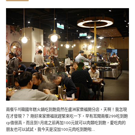
兩餐두끼韓國年糕火鍋吃到飽竟然在盧洲家樂福開分店，天啊！我怎現
在才發現？？ 剛好來家樂福就趕緊來吃一下，早有耳聞兩餐299吃到飽
cp值很高，而且到1月底之前再加100元就可以肉類吃到飽，愛吃肉的
朋友也可以試試，我今天是沒加100元肉吃到飽啦…