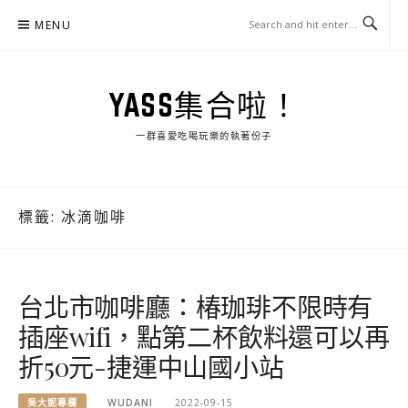
Skip
MENU
to
content
YASS集合啦！
一群喜愛吃喝玩樂的執著份子
標籤:
冰滴咖啡
台北市咖啡廳：椿珈琲不限時有
插座wifi，點第二杯飲料還可以再
折50元-捷運中山國小站
吳大妮專欄
WUDANI
2022-09-15