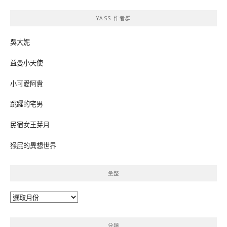
鍵
YASS 作者群
字:
吳大妮
益曼小天使
小可愛阿貴
跳躍的宅男
民宿女王芽月
猴屁的異想世界
彙整
彙
整
分類