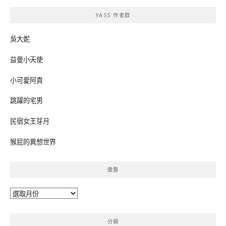
鍵
YASS 作者群
字:
吳大妮
益曼小天使
小可愛阿貴
跳躍的宅男
民宿女王芽月
猴屁的異想世界
彙整
彙
整
分類