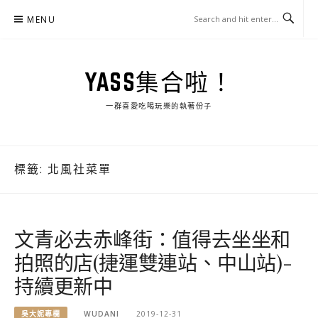
Skip
MENU
to
content
YASS集合啦！
一群喜愛吃喝玩樂的執著份子
標籤:
北風社菜單
文青必去赤峰街：值得去坐坐和
拍照的店(捷運雙連站、中山站)-
持續更新中
吳大妮專欄
WUDANI
2019-12-31