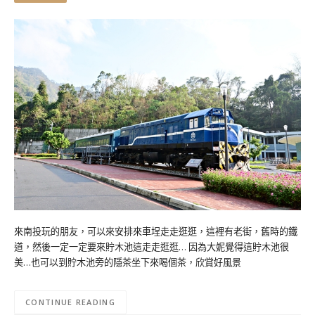
來南投玩的朋友，可以來安排來車埕走走逛逛，這裡有老街，舊時的鐵
道，然後一定一定要來貯木池這走走逛逛… 因為大妮覺得這貯木池很
美…也可以到貯木池旁的隱茶坐下來喝個茶，欣賞好風景
CONTINUE READING