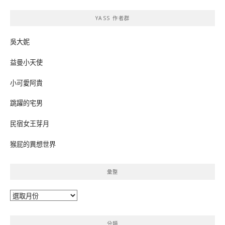
鍵
YASS 作者群
字:
吳大妮
益曼小天使
小可愛阿貴
跳躍的宅男
民宿女王芽月
猴屁的異想世界
彙整
彙
整
分類