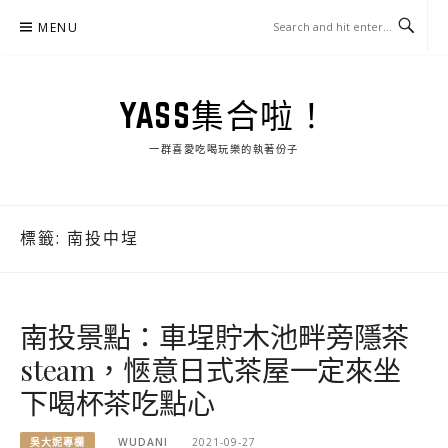
Skip
MENU
to
content
YASS集合啦！
一群喜愛吃喝玩樂的執著份子
標籤:
南投中埕
南投景點：車埕貯木池畔旁隱茶
steam，愜意日式茶屋一定來坐
下喝杯茶吃點心
吳大妮專欄
WUDANI
2021-09-27