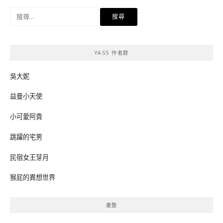
搜
尋
關
鍵
YASS 作者群
字:
吳大妮
益曼小天使
小可愛阿貴
跳躍的宅男
民宿女王芽月
猴屁的異想世界
彙整