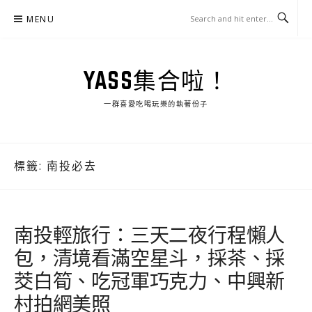
Skip
MENU
to
content
YASS集合啦！
一群喜愛吃喝玩樂的執著份子
標籤:
南投必去
南投輕旅行：三天二夜行程懶人
包，清境看滿空星斗，採茶、採
茭白筍、吃冠軍巧克力、中興新
村拍網美照