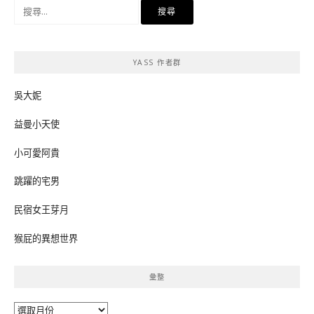
搜
尋
關
鍵
YASS 作者群
字:
吳大妮
益曼小天使
小可愛阿貴
跳躍的宅男
民宿女王芽月
猴屁的異想世界
彙整
彙