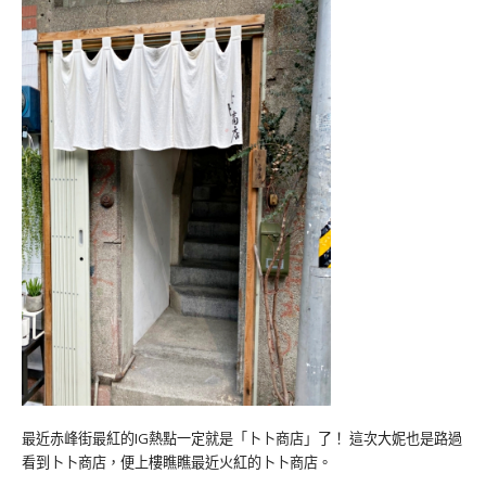
最近赤峰街最紅的IG熱點一定就是「卜卜商店」了！ 這次大妮也是路過
看到卜卜商店，便上樓瞧瞧最近火紅的卜卜商店。