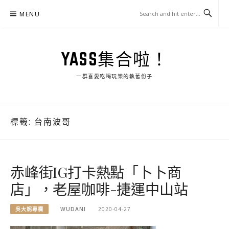
Skip
MENU
to
content
YASS集合啦！
一群喜愛吃喝玩樂的執著份子
標籤:
台南波哥
赤峰街IG打卡熱點「卜卜商
店」，老屋咖啡-捷運中山站
吳大妮專欄
WUDANI
2020-04-27