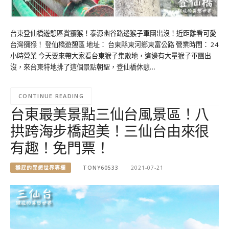
台東登仙橋遊憩區賞獼猴！泰源幽谷路邊猴子軍團出沒！近距離看可愛
台灣獼猴！ 登仙橋遊憩區 地址： 台東縣東河鄉東富公路 營業時間： 24
小時營業 今天要來帶大家看台東猴子集散地，這邊有大量猴子軍團出
沒，來台東特地排了這個景點朝聖，登仙橋休憩…
CONTINUE READING
台東最美景點三仙台風景區！八
拱跨海步橋超美！三仙台由來很
有趣！免門票！
猴屁的異想世界專欄
TONY60533
2021-07-21