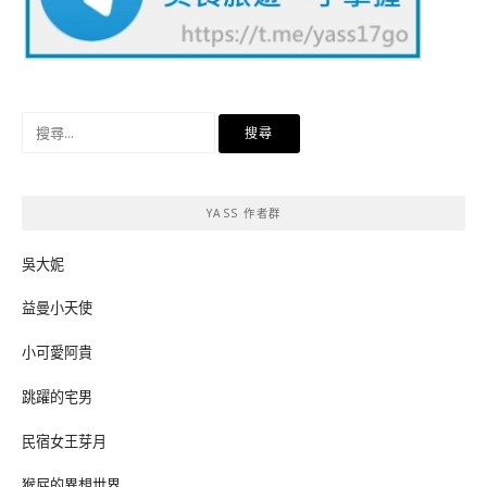
搜
尋
關
鍵
YASS 作者群
字:
吳大妮
益曼小天使
小可愛阿貴
跳躍的宅男
民宿女王芽月
猴屁的異想世界