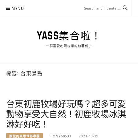
Skip
MENU
to
content
YASS集合啦！
一群喜愛吃喝玩樂的執著份子
標籤:
台東景點
台東初鹿牧場好玩嗎？超多可愛
動物享受大自然！初鹿牧場冰淇
淋好好吃！
猴屁的異想世界專欄
TONY60533
2021-10-19