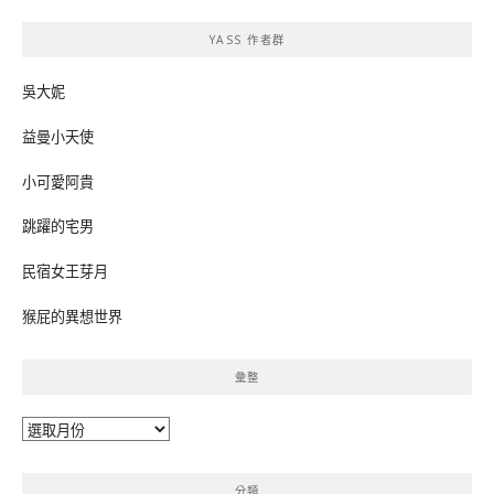
鍵
YASS 作者群
字:
吳大妮
益曼小天使
小可愛阿貴
跳躍的宅男
民宿女王芽月
猴屁的異想世界
彙整
彙
整
分類