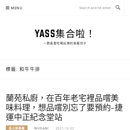
Skip
MENU
to
content
YASS集合啦！
一群喜愛吃喝玩樂的執著份子
標籤:
和牛牛排
蘭苑私廚，在百年老宅裡品嚐美
味料理，想品嚐別忘了要預約-捷
運中正紀念堂站
吳大妮專欄
WUDANI
2021-12-23