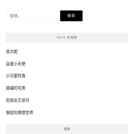
搜
尋
關
鍵
YASS 作者群
字:
吳大妮
益曼小天使
小可愛阿貴
跳躍的宅男
民宿女王芽月
猴屁的異想世界
彙整