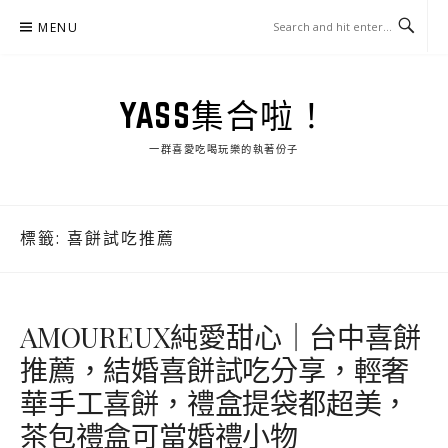
Skip
MENU
to
content
YASS集合啦！
一群喜愛吃喝玩樂的執著份子
標籤:
喜餅試吃推薦
AMOUREUX純愛甜心｜台中喜餅
推薦，結婚喜餅試吃分享，輕奢
華手工喜餅，禮盒提袋都超美，
茶包禮盒可當婚禮小物