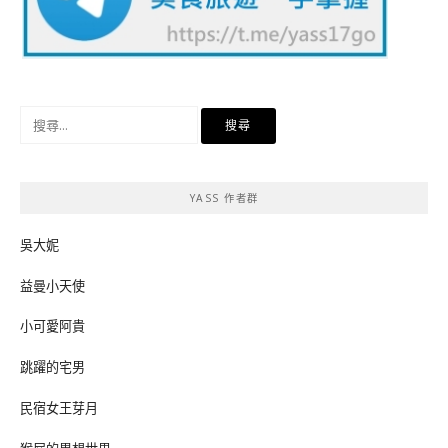
搜
尋
關
鍵
YASS 作者群
字:
吳大妮
益曼小天使
小可愛阿貴
跳躍的宅男
民宿女王芽月