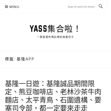
Skip
MENU
to
content
YASS集合啦！
一群喜愛吃喝玩樂的執著份子
標籤:
基隆APP
基隆一日遊：基隆誠品期間限
定、熊豆咖啡店、老林沙茶牛肉
麵店、太平青鳥、石圍遺構、要
塞司令部，都一定要來走走