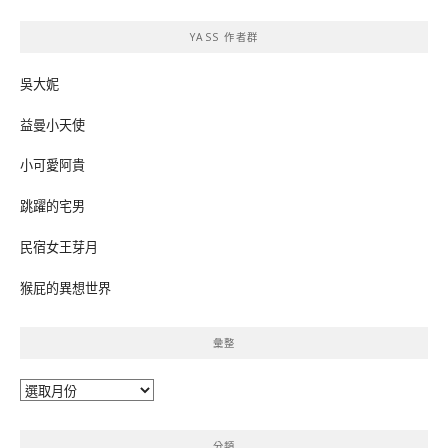
鍵
YASS 作者群
字:
吳大妮
益曼小天使
小可愛阿貴
跳躍的宅男
民宿女王芽月
猴屁的異想世界
彙整
彙
整
分類