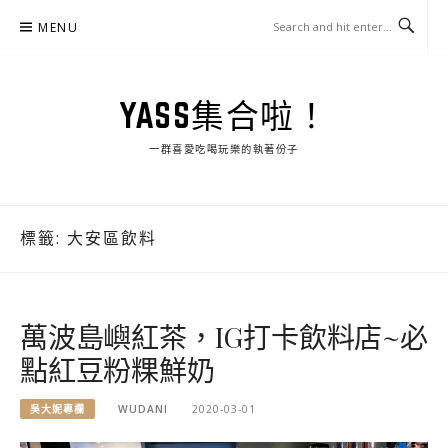
Skip
MENU
to
content
YASS集合啦！
一群喜愛吃喝玩樂的執著份子
標籤:
大安區飲料
萬波島嶼紅茶，IG打卡飲料店~必
點紅豆粉粿鮮奶
吳大妮專欄
WUDANI
2020-03-01