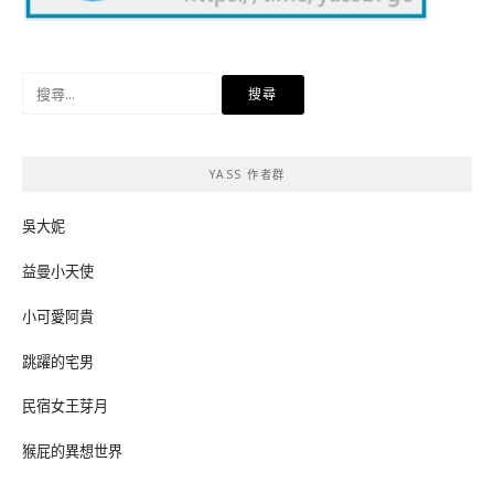
搜
尋
關
鍵
YASS 作者群
字:
吳大妮
益曼小天使
小可愛阿貴
跳躍的宅男
民宿女王芽月
猴屁的異想世界