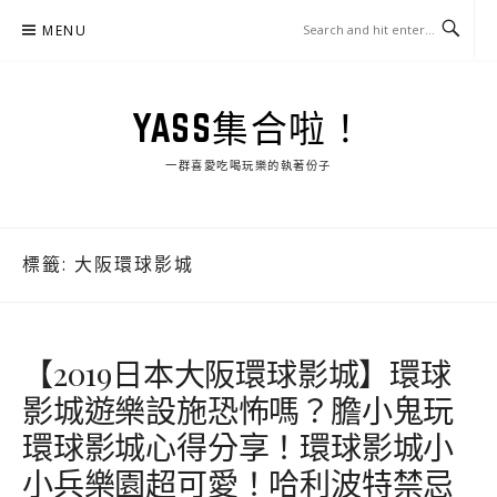
Skip
MENU
to
content
YASS集合啦！
一群喜愛吃喝玩樂的執著份子
標籤:
大阪環球影城
【2019日本大阪環球影城】環球
影城遊樂設施恐怖嗎？膽小鬼玩
環球影城心得分享！環球影城小
小兵樂園超可愛！哈利波特禁忌