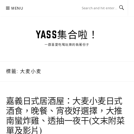
Skip
MENU
to
content
YASS集合啦！
一群喜愛吃喝玩樂的執著份子
標籤:
大麦小麦
嘉義日式居酒屋：大麦小麦日式
酒食，晚餐、宵夜好選擇，大推
南蠻炸雞、透抽一夜干(文末附菜
單及影片)