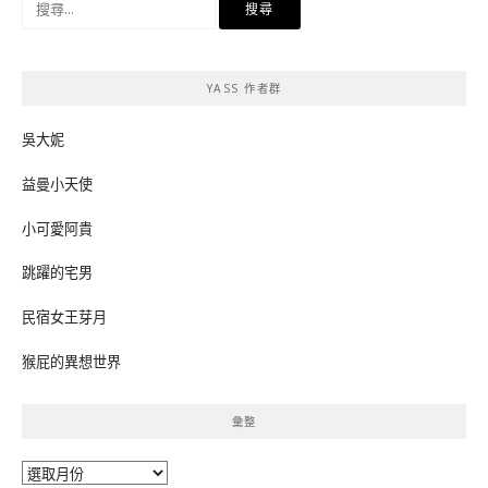
尋
關
鍵
YASS 作者群
字:
吳大妮
益曼小天使
小可愛阿貴
跳躍的宅男
民宿女王芽月
猴屁的異想世界
彙整
彙