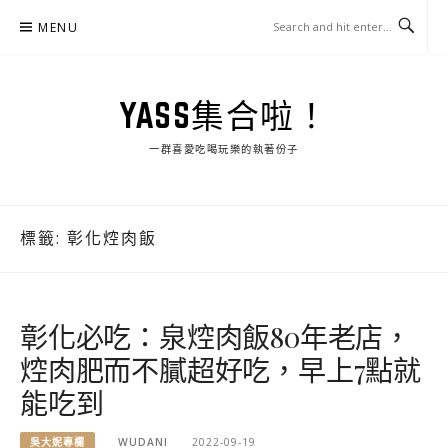
Skip
MENU
to
content
YASS集合啦！
一群喜愛吃喝玩樂的執著份子
標籤:
彰化焢肉飯
彰化必吃：泉焢肉飯80年老店，
焢肉肥而不膩超好吃，早上7點就
能吃到
吳大妮專欄
WUDANI
2022-09-19