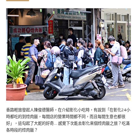
香路輕旅發起人陳俊德醫師，在介紹彰化小吃時，有說到「在彰化24小
時都吃的到焢肉飯，每間店的營業時間都不同，而且每間生意也都很
好」，這勾起了大妮的好奇… 感覺下次能去彰化來個焢肉飯之旅？吃滿
各時段的焢肉飯？