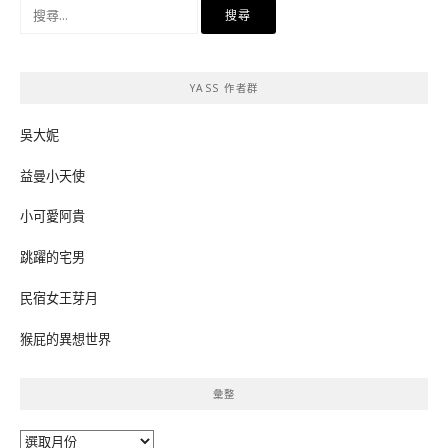
搜
尋
關
鍵
YASS 作者群
字:
吳大妮
益曼小天使
小可愛阿貴
跳躍的宅男
民宿女王芽月
猴屁的異想世界
彙整
彙