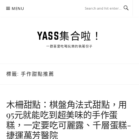
Skip
MENU
to
content
YASS集合啦！
一群喜愛吃喝玩樂的執著份子
標籤:
手作甜點推薦
木柵甜點：棋盤角法式甜點，用
95元就能吃到超美味的手作蛋
糕，一定要吃可麗露、千層蛋糕-
捷運萬芳醫院