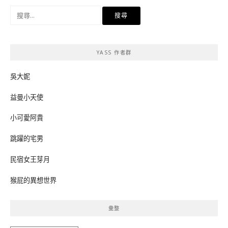
搜
尋
關
鍵
YASS 作者群
字:
吳大妮
益曼小天使
小可愛阿貴
跳躍的宅男
民宿女王芽月
猴屁的異想世界
彙整