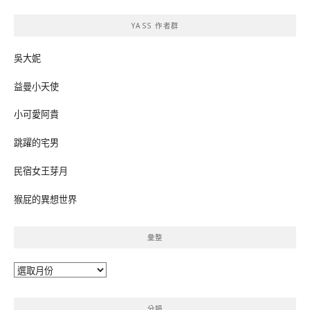
鍵
YASS 作者群
字:
吳大妮
益曼小天使
小可愛阿貴
跳躍的宅男
民宿女王芽月
猴屁的異想世界
彙整
彙
整
分類