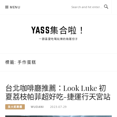
Skip
MENU
to
content
YASS集合啦！
一群喜愛吃喝玩樂的執著份子
標籤:
手作蛋糕
台北咖啡廳推薦：Look Luke 初
夏荔枝帕菲超好吃-捷運行天宮站
吳大妮專欄
WUDANI
2023-07-29