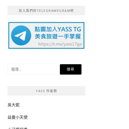
加入我們的TELEGRAMEGRAM吧
搜
尋
關
鍵
YASS 作者群
字:
吳大妮
益曼小天使