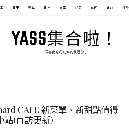
苗栗
台中
嘉義
台南
高雄
宜蘭
花蓮
台東
國外
YASS集合啦！
一群喜愛吃喝玩樂的執著份子
ard CAFE 新菜單、新甜點值得
站(再訪更新)