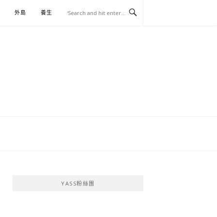
外島
養生
伴手禮
YASS粉絲團