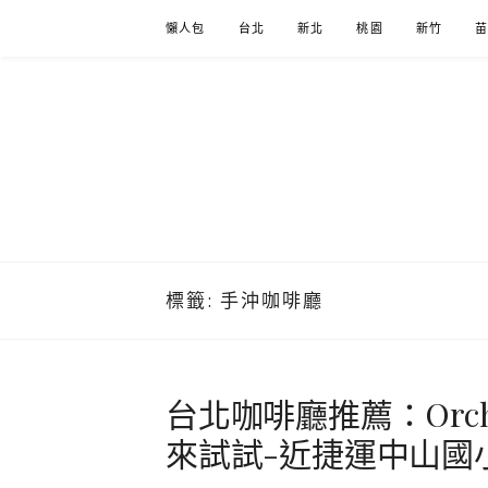
Skip
懶人包
台北
新北
桃園
新竹
to
content
標籤:
手沖咖啡廳
台北咖啡廳推薦：Orch
來試試-近捷運中山國小