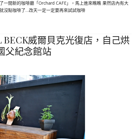
間新的咖啡廳「Orchard CAFE」，馬上進來瞧瞧 果然店內有大
就沒點咖啡了…改天一定一定要再來試試咖啡
L BECK威爾貝克光復店，自己烘
國父紀念館站