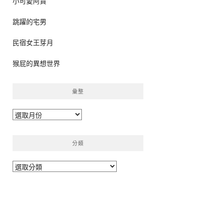
小可愛阿貴
跳躍的宅男
民宿女王芽月
猴屁的異想世界
彙整
彙
整
分類
分
類