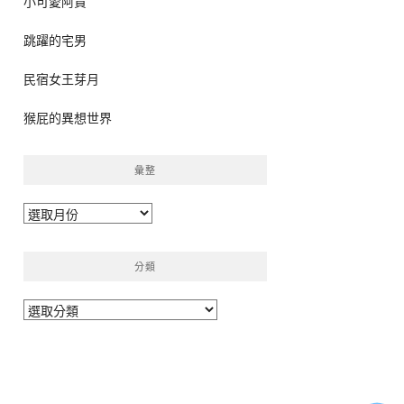
小可愛阿貴
跳躍的宅男
民宿女王芽月
猴屁的異想世界
彙整
彙
整
分類
分
類