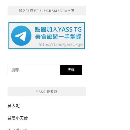
加入我們的TELEGRAMEGRAM吧
搜
尋
關
鍵
YASS 作者群
字:
吳大妮
益曼小天使