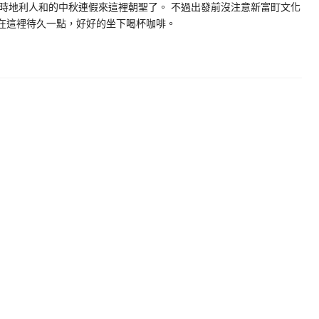
時地利人和的中秋連假來這裡朝聖了。 不過出發前沒注意新富町文化
在這裡待久一點，好好的坐下喝杯咖啡。