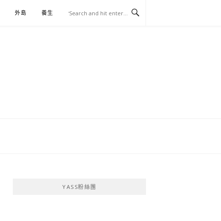
外島
養生
伴手禮
YASS粉絲團