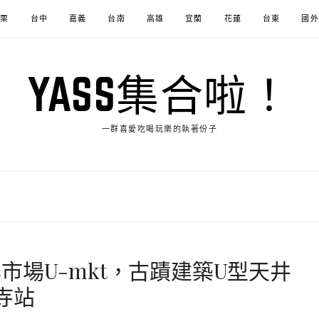
苗栗
台中
嘉義
台南
高雄
宜蘭
花蓮
台東
國外
YASS集合啦！
一群喜愛吃喝玩樂的執著份子
市場U-mkt，古蹟建築U型天井
寺站