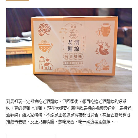
到馬祖玩一定都會吃老酒麵線，但回家後，想再吃這老酒麵線的好滋
味，真的是難上加難。 現在大妮要推薦這款馬祖納禮嚴選好食「馬祖老
酒麵線」給大家嚐嚐，不論是正餐還是宵夜都很適合，甚至去露營也很
推薦帶去喔，反正只要嘴饞，想吃東西，吃一碗這老酒麵線，…