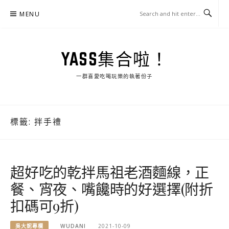
Skip
MENU
to
content
YASS集合啦！
一群喜愛吃喝玩樂的執著份子
標籤:
拌手禮
超好吃的乾拌馬祖老酒麵線，正
餐、宵夜、嘴饞時的好選擇(附折
扣碼可9折)
吳大妮專欄
WUDANI
2021-10-09