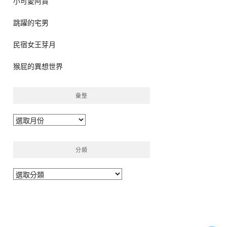
小可愛阿貴
跳躍的宅男
民宿女王芽月
猴屁的異想世界
彙整
彙
整
分類
分
類