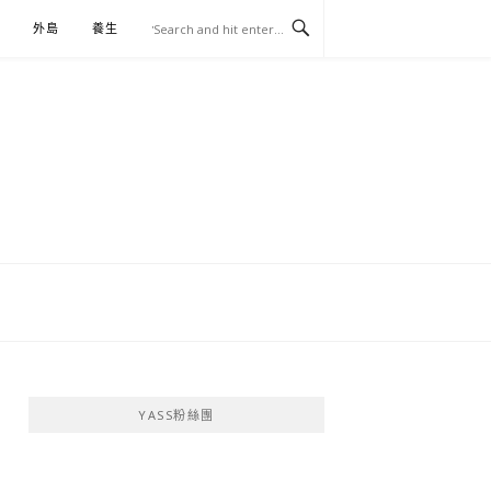
外島
養生
伴手禮
YASS粉絲團