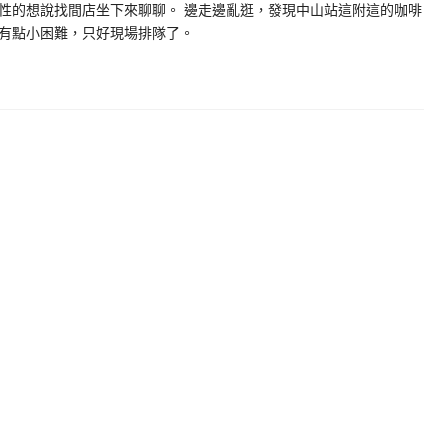
性的想說找間店坐下來聊聊。 邊走邊亂逛，發現中山站這附這的咖啡
有點小困難，只好現場排隊了。