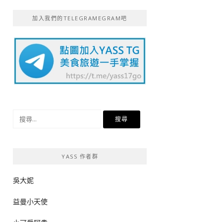
加入我們的TELEGRAMEGRAM吧
搜
尋
關
鍵
YASS 作者群
字:
吳大妮
益曼小天使