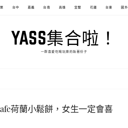
苗栗
台中
嘉義
台南
高雄
宜蘭
花蓮
台東
國外
YASS集合啦！
一群喜愛吃喝玩樂的執著份子
es cafe荷蘭小鬆餅，女生一定會喜