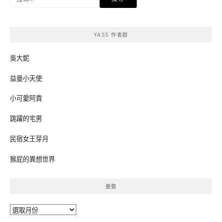
尋
關
鍵
YASS 作者群
字:
吳大妮
益曼小天使
小可愛阿貴
跳躍的宅男
民宿女王芽月
猴屁的異想世界
彙整
彙
整