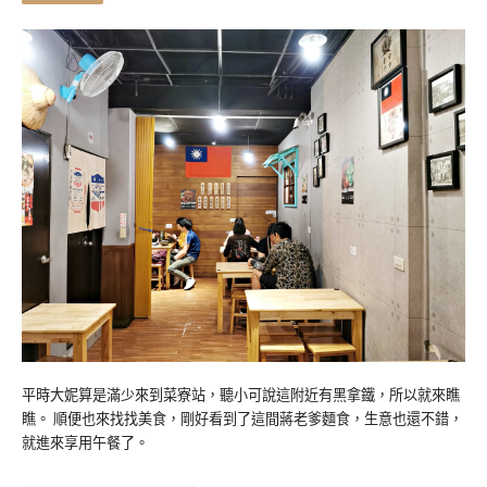
平時大妮算是滿少來到菜寮站，聽小可說這附近有黑拿鐵，所以就來瞧
瞧。 順便也來找找美食，剛好看到了這間蔣老爹麵食，生意也還不錯，
就進來享用午餐了。