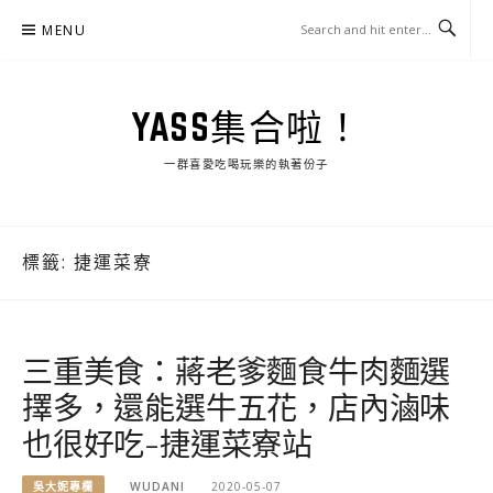
Skip
MENU
to
content
YASS集合啦！
一群喜愛吃喝玩樂的執著份子
標籤:
捷運菜寮
三重美食：蔣老爹麵食牛肉麵選
擇多，還能選牛五花，店內滷味
也很好吃-捷運菜寮站
吳大妮專欄
WUDANI
2020-05-07