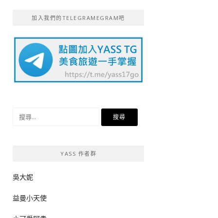
加入我們的TELEGRAMEGRAM吧
搜
尋
關
鍵
YASS 作者群
字:
吳大妮
益曼小天使