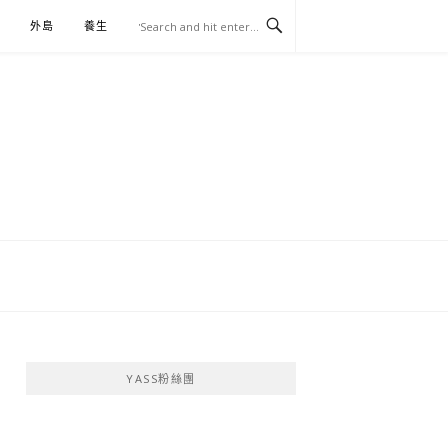
外島
養生
伴手禮
YASS粉絲團