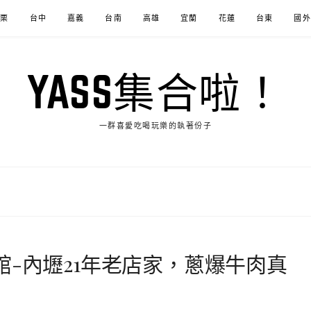
苗栗
台中
嘉義
台南
高雄
宜蘭
花蓮
台東
國外
YASS集合啦！
一群喜愛吃喝玩樂的執著份子
館-內壢21年老店家，蔥爆牛肉真