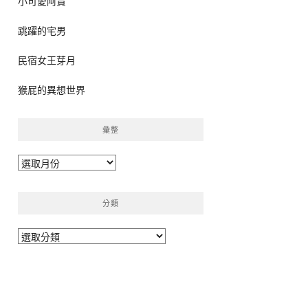
小可愛阿貴
跳躍的宅男
民宿女王芽月
猴屁的異想世界
彙整
彙
整
分類
分
類