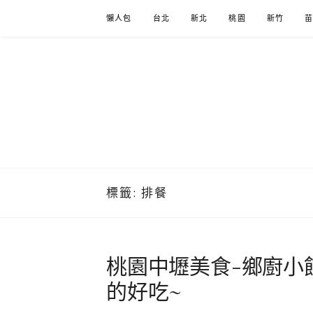
Skip
懶人包
台北
新北
桃園
新竹
to
content
標籤:
排餐
桃園中壢美食-鄉廚小
的好吃~