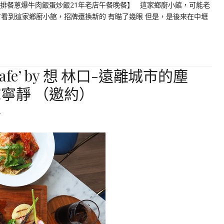
路排餐蔥爆牛肉飯蛋炒飯21年老店午餐晚餐】 這家鄉廚小館，可能老
看到這家鄉廚小館，招牌還換新的 有瞄了幾眼 但是，是後來在中壢
fe’ by 想 林口-遠離城市的塵
寧靜 （邀約）
7