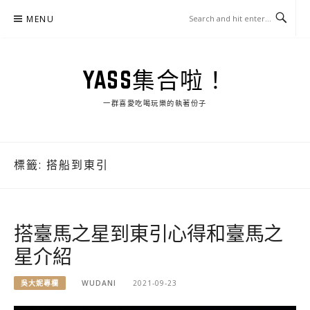
Skip
MENU
to
content
YASS集合啦！
一群喜愛吃喝玩樂的執著份子
標籤:
搭船到東引
搭臺馬之星到東引心得和臺馬之
星介紹
吳大妮專欄
WUDANI
2021-09-23