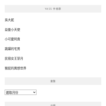
鍵
YASS 作者群
字:
吳大妮
益曼小天使
小可愛阿貴
跳躍的宅男
民宿女王芽月
猴屁的異想世界
彙整
彙
整
分類