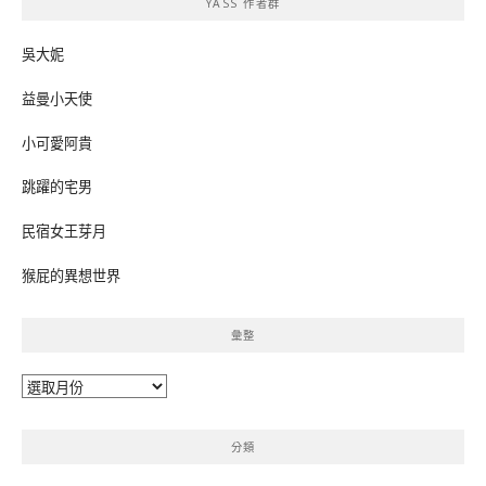
YASS 作者群
字:
吳大妮
益曼小天使
小可愛阿貴
跳躍的宅男
民宿女王芽月
猴屁的異想世界
彙整
彙
整
分類