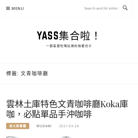
Skip
MENU
to
content
YASS集合啦！
一群喜愛吃喝玩樂的執著份子
標籤:
文青咖啡廳
雲林土庫特色文青咖啡廳Koka庫
咖，必點單品手沖咖啡
吳大妮專欄
WUDANI
2021-03-24